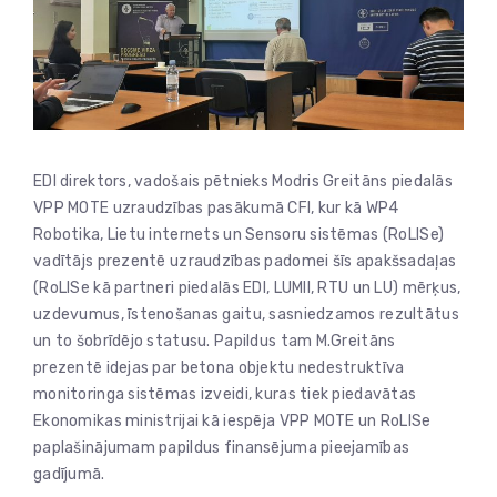
EDI direktors, vadošais pētnieks Modris Greitāns piedalās
VPP MOTE uzraudzības pasākumā CFI, kur kā WP4
Robotika, Lietu internets un Sensoru sistēmas (RoLISe)
vadītājs prezentē uzraudzības padomei šīs apakšsadaļas
(RoLISe kā partneri piedalās EDI, LUMII, RTU un LU) mērķus,
uzdevumus, īstenošanas gaitu, sasniedzamos rezultātus
un to šobrīdējo statusu. Papildus tam M.Greitāns
prezentē idejas par betona objektu nedestruktīva
monitoringa sistēmas izveidi, kuras tiek piedavātas
Ekonomikas ministrijai kā iespēja VPP MOTE un RoLISe
paplašinājumam papildus finansējuma pieejamības
gadījumā.