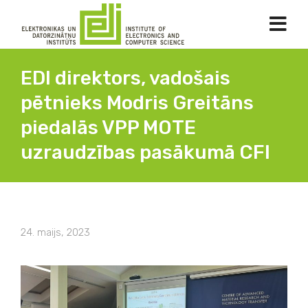
EDI direktors, vadošais
pētnieks Modris Greitāns
piedalās VPP MOTE
uzraudzības pasākumā CFI
24. maijs, 2023