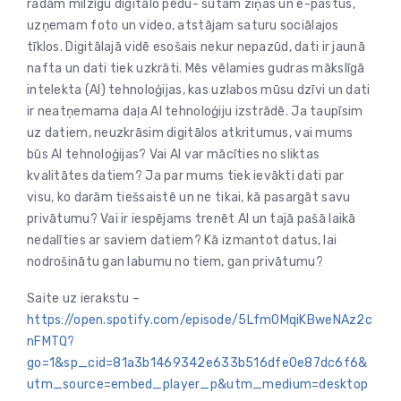
radām milzīgu digitālo pēdu- sūtam ziņas un e-pastus,
uzņemam foto un video, atstājam saturu sociālajos
tīklos. Digitālajā vidē esošais nekur nepazūd, dati ir jaunā
nafta un dati tiek uzkrāti. Mēs vēlamies gudras mākslīgā
intelekta (AI) tehnoloģijas, kas uzlabos mūsu dzīvi un dati
ir neatņemama daļa AI tehnoloģiju izstrādē. Ja taupīsim
uz datiem, neuzkrāsim digitālos atkritumus, vai mums
būs AI tehnoloģijas? Vai AI var mācīties no sliktas
kvalitātes datiem? Ja par mums tiek ievākti dati par
visu, ko darām tiešsaistē un ne tikai, kā pasargāt savu
privātumu? Vai ir iespējams trenēt AI un tajā pašā laikā
nedalīties ar saviem datiem? Kā izmantot datus, lai
nodrošinātu gan labumu no tiem, gan privātumu?
Saite uz ierakstu –
https://open.spotify.com/episode/5Lfm0MqiKBweNAz2c
nFMTQ?
go=1&sp_cid=81a3b1469342e633b516dfe0e87dc6f6&
utm_source=embed_player_p&utm_medium=desktop