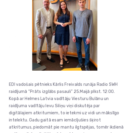
EDI vadošais pētnieks Kārlis Freivalds runāja Radio SWH
raidījumā “Prāts izglābs pasauli” 25.Maijā plkst. 12:00.
Kopā ar Helmes Latvia vadītāju Viesturu Bulānu un
raidījuma vadītāju Ievu Siliņu viņi diskutēja par
digitālajiem atkritumiem, to ietekmi uz vidi un mākslīgo
intelektu. Gadu gaitā esam iemācījušies šķirot
atkritumus, piedomāt pie mantu ilgtspējas, tomēr ikdienā