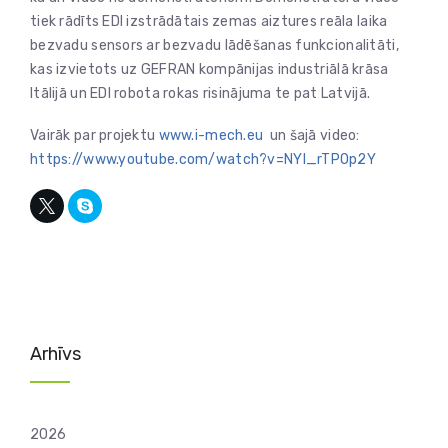
tiek rādīts EDI izstrādātais zemas aiztures reāla laika
bezvadu sensors ar bezvadu lādēšanas funkcionalitāti,
kas izvietots uz GEFRAN kompānijas industriālā krāsa
Itālijā un EDI robota rokas risinājuma te pat Latvijā.
Vairāk par projektu
www.i-mech.eu
un šajā video:
https://www.youtube.com/watch?v=NYl_rTPOp2Y
Arhīvs
2026