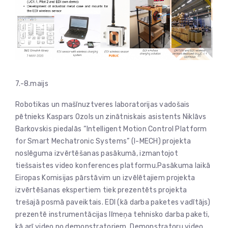
7.-8.maijs
Robotikas un mašīnuztveres laboratorijas vadošais
pētnieks Kaspars Ozols un zinātniskais asistents Niklāvs
Barkovskis piedalās “Intelligent Motion Control Platform
for Smart Mechatronic Systems” (I-MECH) projekta
noslēguma izvērtēšanas pasākumā, izmantojot
tiešsaistes video konferences platformu.Pasākuma laikā
Eiropas Komisijas pārstāvim un izvēlētajiem projekta
izvērtēšanas ekspertiem tiek prezentēts projekta
trešajā posmā paveiktais. EDI (kā darba paketes vadītājs)
prezentē instrumentācijas līmeņa tehnisko darba paketi,
kā arī video no demonstratoriem. Demonstratoru video