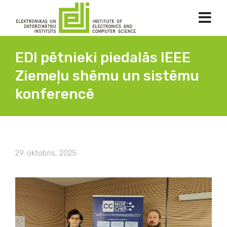
EDI pētnieki piedalās IEEE
Ziemeļu shēmu un sistēmu
konferencē
29. oktobris, 2025