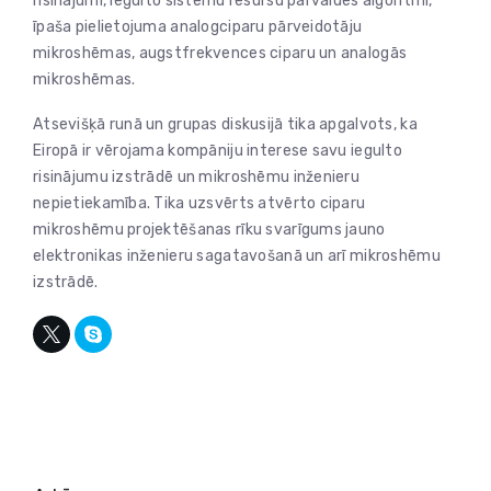
risinājumi, iegulto sistēmu resursu pārvaldes algoritmi,
īpaša pielietojuma analogciparu pārveidotāju
mikroshēmas, augstfrekvences ciparu un analogās
mikroshēmas.
Atsevišķā runā un grupas diskusijā tika apgalvots, ka
Eiropā ir vērojama kompāniju interese savu iegulto
risinājumu izstrādē un mikroshēmu inženieru
nepietiekamība. Tika uzsvērts atvērto ciparu
mikroshēmu projektēšanas rīku svarīgums jauno
elektronikas inženieru sagatavošanā un arī mikroshēmu
izstrādē.