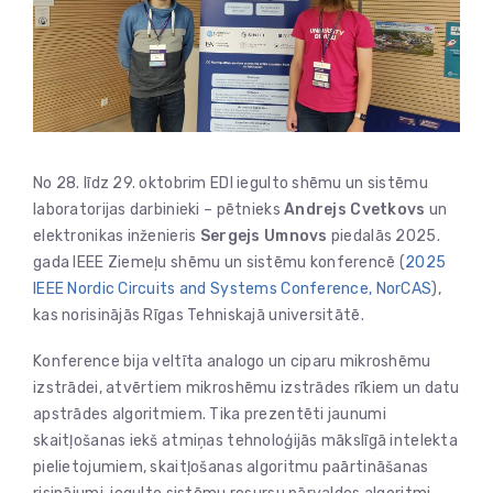
No 28. līdz 29. oktobrim EDI iegulto shēmu un sistēmu
laboratorijas darbinieki – pētnieks
Andrejs Cvetkovs
un
elektronikas inženieris
Sergejs Umnovs
piedalās 2025.
gada IEEE Ziemeļu shēmu un sistēmu konferencē (
2025
IEEE Nordic Circuits and Systems Conference, NorCAS
),
kas norisinājās Rīgas Tehniskajā universitātē.
Konference bija veltīta analogo un ciparu mikroshēmu
izstrādei, atvērtiem mikroshēmu izstrādes rīkiem un datu
apstrādes algoritmiem. Tika prezentēti jaunumi
skaitļošanas iekš atmiņas tehnoloģijās mākslīgā intelekta
pielietojumiem, skaitļošanas algoritmu paārtināšanas