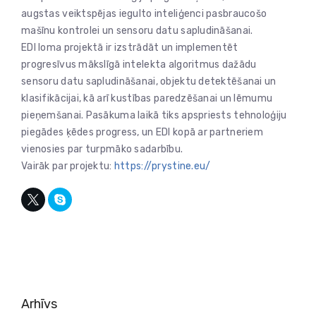
augstas veiktspējas iegulto inteliģenci pasbraucošo
mašīnu kontrolei un sensoru datu sapludināšanai.
EDI loma projektā ir izstrādāt un implementēt
progresīvus mākslīgā intelekta algoritmus dažādu
sensoru datu sapludināšanai, objektu detektēšanai un
klasifikācijai, kā arī kustības paredzēšanai un lēmumu
pieņemšanai. Pasākuma laikā tiks apspriests tehnoloģiju
piegādes ķēdes progress, un EDI kopā ar partneriem
vienosies par turpmāko sadarbību.
Vairāk par projektu:
https://prystine.eu/
Arhīvs