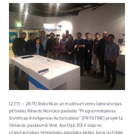
(27.11. – 28.11) Robotikas un mašīnuztveres laboratorijas
pētnieks Rihards Novickis piedalās “Programmējamas
Sistēmas Inteliģencei Automobiļos” (PRYSTINE) projekta
tikšanās pasākumā Vīnē, Austrijā. EDI ir daļa no
starptautiskas tehnoloģiju piegādes ķēdes, kura izstrādā