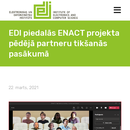
EDI piedalās ENACT projekta
pēdējā partneru tikšanās
pasākumā
22. marts, 2021