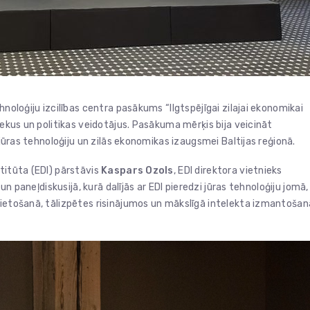
hnoloģiju izcilības centra pasākums “Ilgtspējīgai zilajai ekonomikai
iekus un politikas veidotājus. Pasākuma mērķis bija veicināt
 jūras tehnoloģiju un zilās ekonomikas izaugsmei Baltijas reģionā.
titūta (EDI) pārstāvis
Kaspars Ozols
, EDI direktora vietnieks
 un paneļdiskusijā, kurā dalījās ar EDI pieredzi jūras tehnoloģiju jomā,
lietošanā, tālizpētes risinājumos un mākslīgā intelekta izmantošan