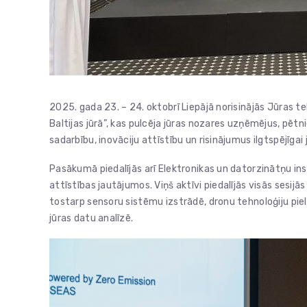
2025. gada 23. – 24. oktobrī Liepājā norisinājās Jūras te
Baltijas jūrā”, kas pulcēja jūras nozares uzņēmējus, pētn
sadarbību, inovāciju attīstību un risinājumus ilgtspējīgai
Pasākumā piedalījās arī Elektronikas un datorzinātņu ins
attīstības jautājumos. Viņš aktīvi piedalījās visās sesijās
tostarp sensoru sistēmu izstrādē, dronu tehnoloģiju pie
jūras datu analīzē.