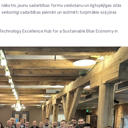
u nākotni, jaunu sadarbības formu veidošanu un ilgtspējīgas zilās
veiksmīgi sadarbības piemēri un iezīmēti turpmākie soļi jūras
 Technology Excellence Hub for a Sustainable Blue Economy in