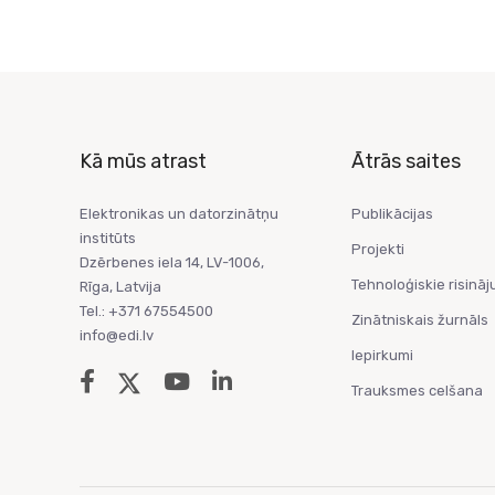
Kā mūs atrast
Ātrās saites
Elektronikas un datorzinātņu
Publikācijas
institūts
Projekti
Dzērbenes iela 14, LV-1006,
Tehnoloģiskie risināj
Rīga, Latvija
Tel.: +371 67554500
Zinātniskais žurnāls
info@edi.lv
Iepirkumi
Trauksmes celšana