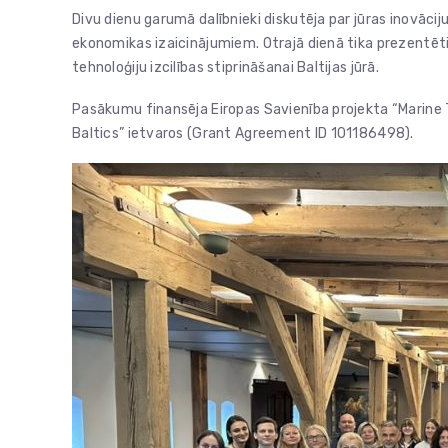
Divu dienu garumā dalībnieki diskutēja par jūras inovācij
ekonomikas izaicinājumiem. Otrajā dienā tika prezentēti 
tehnoloģiju izcilības stiprināšanai Baltijas jūrā.
Pasākumu finansēja Eiropas Savienība projekta “Marine
Baltics” ietvaros (Grant Agreement ID 101186498).