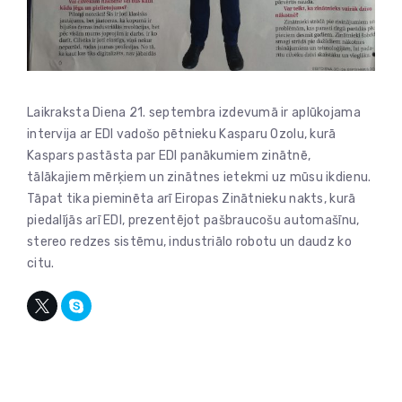
Laikraksta Diena 21. septembra izdevumā ir aplūkojama
intervija ar EDI vadošo pētnieku Kasparu Ozolu, kurā
Kaspars pastāsta par EDI panākumiem zinātnē,
tālākajiem mērķiem un zinātnes ietekmi uz mūsu ikdienu.
Tāpat tika pieminēta arī Eiropas Zinātnieku nakts, kurā
piedalījās arī EDI, prezentējot pašbraucošu automašīnu,
stereo redzes sistēmu, industriālo robotu un daudz ko
citu.