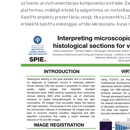
uztveres un instrumentācijas komponenšu izstrādei. Darb
platformas, māklīgā intelekta aplgoritmus un motorikas e
Saistīto projektu prezentāciju sesijā, tika prezentēts 
intelektā balstītu onkoloģijas attēlu iekrāsošanu, kuras 