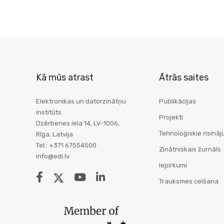
Kā mūs atrast
Ātrās saites
Elektronikas un datorzinātņu
Publikācijas
institūts
Projekti
Dzērbenes iela 14, LV-1006,
Tehnoloģiskie risināj
Rīga, Latvija
Tel.: +371 67554500
Zinātniskais žurnāls
info@edi.lv
Iepirkumi
Trauksmes celšana