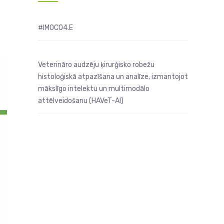
#IMOCO4.E
Veterināro audzēju ķirurģisko robežu
histoloģiskā atpazīšana un analīze, izmantojot
mākslīgo intelektu un multimodālo
attēlveidošanu (HAVeT-AI)