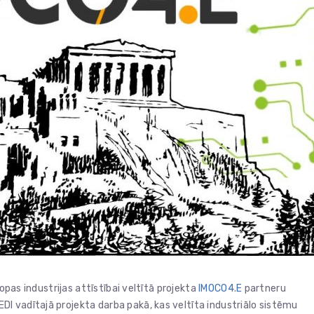
ropas industrijas attīstībai veltītā projekta
IMOCO4.E
partneru
I vadītajā projekta darba pakā, kas veltīta industriālo sistēmu