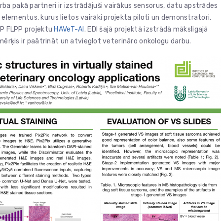
a pakā partneri ir izstrādājuši vairākus sensorus, datu apstrādes
lementus, kurus lietos vairāki projekta piloti un demonstratori.
LZP FLPP projektu
HAVeT-AI
. EDI šajā projektā izstrādā mākslīgajā
mērķis ir paātrināt un atvieglot veterināro onkologu darbu.