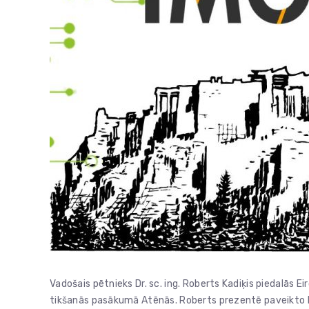
Vadošais pētnieks Dr. sc. ing. Roberts Kadiķis piedalās Ei
tikšanās pasākumā Atēnās. Roberts prezentē paveikto ED