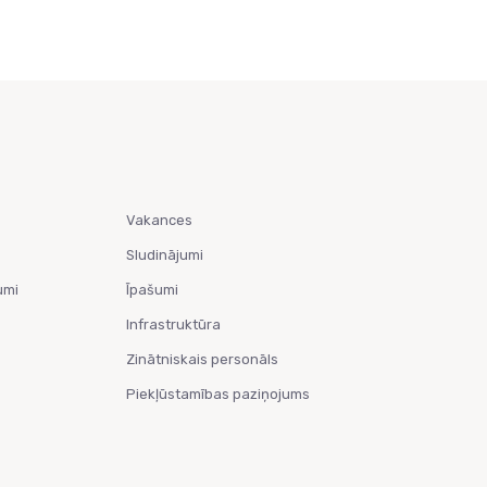
Vakances
Sludinājumi
umi
Īpašumi
Infrastruktūra
Zinātniskais personāls
Piekļūstamības paziņojums