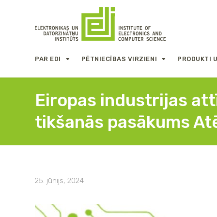
PAR EDI
PĒTNIECĪBAS VIRZIENI
PRODUKTI 
Eiropas industrijas at
tikšanās pasākums At
25. jūnijs, 2024