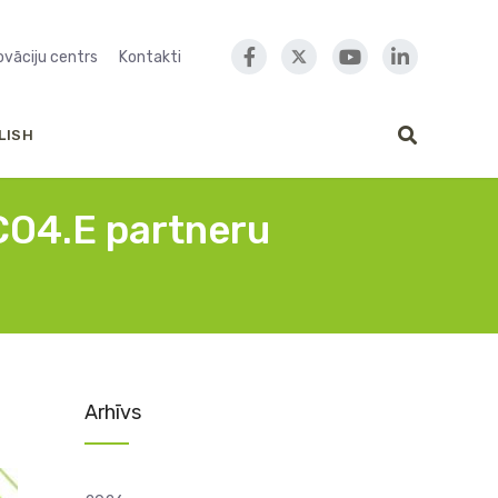
novāciju centrs
Kontakti
LISH
OCO4.E partneru
Arhīvs