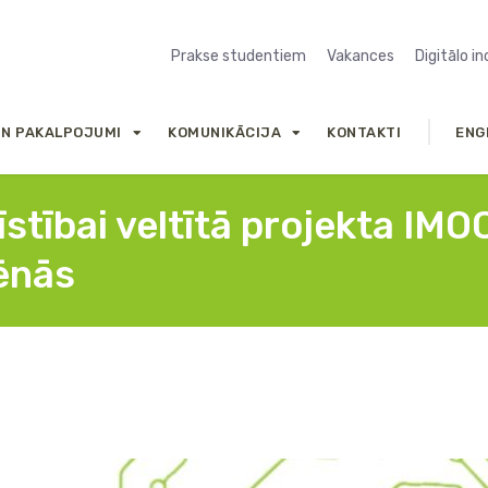
Prakse studentiem
Vakances
Digitālo i
UN PAKALPOJUMI
KOMUNIKĀCIJA
KONTAKTI
ENG
tīstībai veltītā projekta IM
ēnās