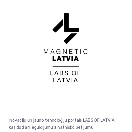
Inovāciju un jauno tehnoloģiju portāls LABS OF LATVIA,
kas dod arī ieguldījumu zinātnisko pētījumu