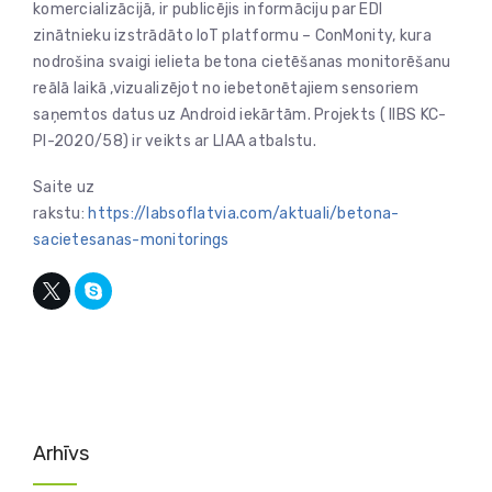
komercializācijā, ir publicējis informāciju par EDI
zinātnieku izstrādāto IoT platformu – ConMonity, kura
nodrošina svaigi ielieta betona cietēšanas monitorēšanu
reālā laikā ,vizualizējot no iebetonētajiem sensoriem
saņemtos datus uz Android iekārtām. Projekts ( IIBS KC-
PI-2020/58) ir veikts ar LIAA atbalstu.
Saite uz
rakstu:
https://labsoflatvia.com/aktuali/betona-
sacietesanas-monitorings
Arhīvs