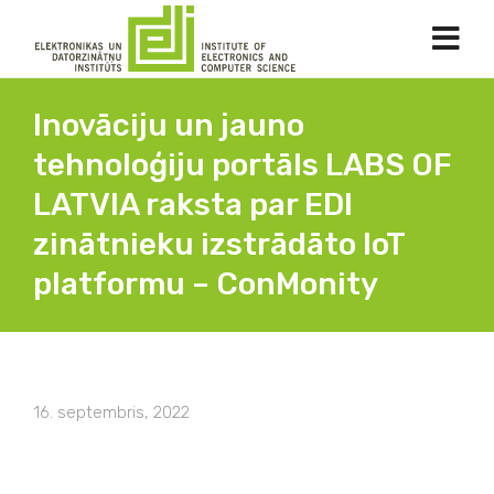
Inovāciju un jauno
tehnoloģiju portāls LABS OF
LATVIA raksta par EDI
zinātnieku izstrādāto IoT
platformu – ConMonity
16. septembris, 2022