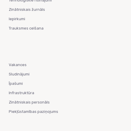
Tehnoloģiskie risinājumi
Zinātniskais žurnāls
Iepirkumi
Trauksmes celšana
Vakances
Sludinājumi
Īpašumi
Infrastruktūra
Zinātniskais personāls
Piekļūstamības paziņojums