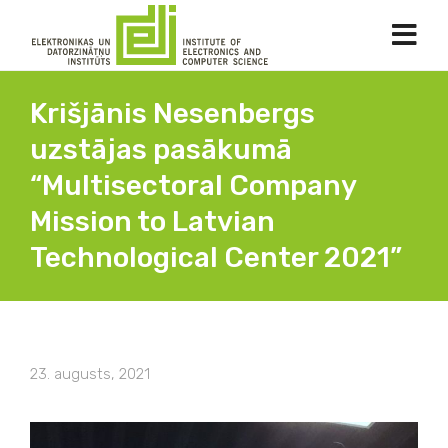
Krišjānis Nesenbergs
uzstājas pasākumā
“Multisectoral Company
Mission to Latvian
Technological Center 2021”
23. augusts, 2021