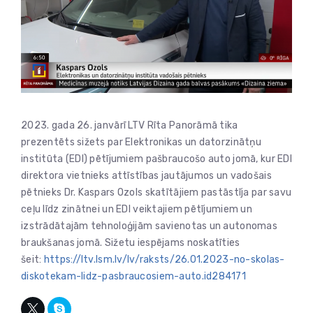
2023. gada 26. janvārī LTV Rīta Panorāmā tika
prezentēts sižets par Elektronikas un datorzinātņu
institūta (EDI) pētījumiem pašbraucošo auto jomā, kur EDI
direktora vietnieks attīstības jautājumos un vadošais
pētnieks Dr. Kaspars Ozols skatītājiem pastāstīja par savu
ceļu līdz zinātnei un EDI veiktajiem pētījumiem un
izstrādātajām tehnoloģijām savienotas un autonomas
braukšanas jomā. Sižetu iespējams noskatīties
šeit:
https://ltv.lsm.lv/lv/raksts/26.01.2023-no-skolas-
diskotekam-lidz-pasbraucosiem-auto.id284171