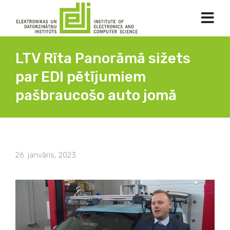
LTV Rīta Panorāmā sižets
par EDI pētījumiem
pašbraucošo auto jomā
26. janvāris, 2023