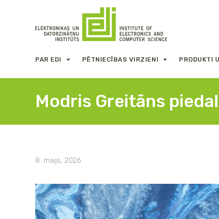
PAR EDI
PĒTNIECĪBAS VIRZIENI
PRODUKTI 
Modris Greitāns pieda
8. maijs, 2026