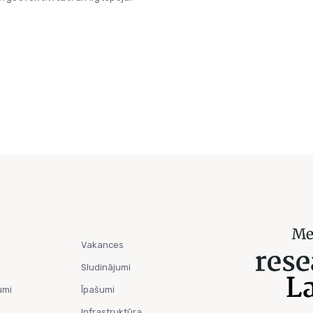
Vakances
Sludinājumi
umi
Īpašumi
Infrastruktūra