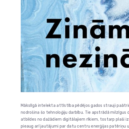
Mākslīgā intelekta attīstība pēdējos gados strauji paātrin
nodrošina šo tehnoloģiju darbību. Tie apstrādā milzīgus 
atbildes no dažādiem digitālajiem rīkiem, tostarp plaši
pieaug arī jautājumi par datu centru enerģijas patēriņu u