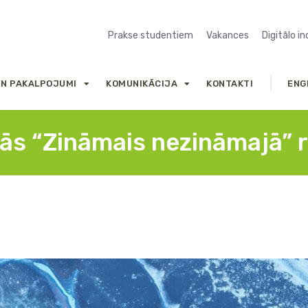
Prakse studentiem
Vakances
Digitālo i
UN PAKALPOJUMI
KOMUNIKĀCIJA
KONTAKTI
ENG
lās “Zināmais nezināmajā” 