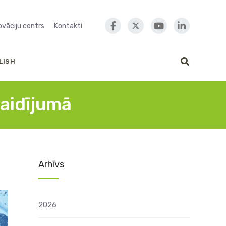
novāciju centrs
Kontakti
LISH
raidījumā
Arhīvs
2026