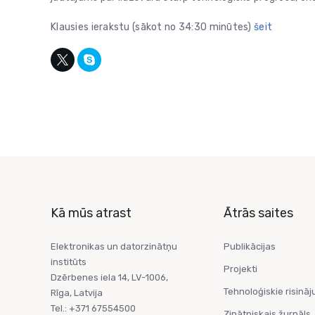
Klausies ierakstu (sākot no 34:30 minūtes)
šeit
Kā mūs atrast
Ātrās saites
Elektronikas un datorzinātņu
Publikācijas
institūts
Projekti
Dzērbenes iela 14, LV-1006,
Tehnoloģiskie risināj
Rīga, Latvija
Tel.: +371 67554500
Zinātniskais žurnāls