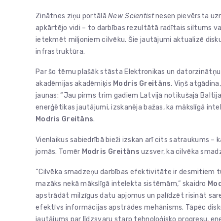
Zinātnes ziņu portālā
New Scientist
nesen pievērsta uzm
apkārtējo vidi – to darbības rezultātā radītais siltums 
ietekmēt miljoniem cilvēku. Šie jautājumi aktualizē diskus
infrastruktūra.
Par šo tēmu plašāk stāsta Elektronikas un datorzinātņu i
akadēmijas akadēmiķis
Modris Greitāns
. Viņš atgādina
jaunas: “Jau pirms trim gadiem Latvijā notikušajā Baltij
enerģētikas jautājumi, izskanēja bažas, ka mākslīgā intel
Modris Greitāns
.
Vienlaikus sabiedrībā bieži izskan arī cits satraukums –
jomās. Tomēr
Modris Greitāns
uzsver, ka cilvēka smadz
“Cilvēka smadzeņu darbības efektivitāte ir desmitiem tūk
mazāks nekā mākslīgā intelekta sistēmām,” skaidro
Mod
apstrādāt milzīgus datu apjomus un palīdzēt risināt sare
efektīvs informācijas apstrādes mehānisms. Tāpēc diskus
jautājums par līdzsvaru starp tehnoloģisko progresu, ene