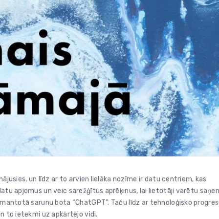
ājusies, un līdz ar to arvien lielāka nozīme ir datu centriem, kas
datu apjomus un veic sarežģītus aprēķinus, lai lietotāji varētu saņe
 izmantotā sarunu bota “ChatGPT”. Taču līdz ar tehnoloģisko progre
n to ietekmi uz apkārtējo vidi.