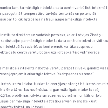
anība tam, ka mākslīgā intelekta datu centri var būtiski ietekmēt
var paaugstināt temperatūru tuvējās teritorijās un potenciāli
iju par to, cik ilgtspējīga ir strauji augošā mākslīgā intelekta
nstitūta direktors un vadošais pētnieks, kā arī Latvijas Zinātņu
, ka diskusijas par mākslīgā intelekta datu centru ietekmi uz vidi na
as intelektuālās sadarbības konferencē, kur tika apspriesti
ekta datu centri varētu būtiski uzsildīt apkārtējo vidi,” norāda
 ka mākslīgais intelekts nākotnē varētu pārspēt cilvēku gandrīz visā
enes joprojām ir ārkārtīgi efektīva “skaitļošanas sistēma”.
stošu reižu lielāka, turklāt to enerģijas patēriņš ir tūkstošiem rei
ris
Greitāns
. Tas nozīmē, ka, lai gan mākslīgais intelekts spēj
žģītas problēmas, cilvēka smadzenes joprojām ir unikāls un ļoti
ijās par mākslīgā intelekta attīstību arvien svarīgāks kļūst
rgoefektivitāti un ilgtspēju.