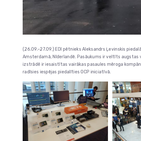
(26.09.–27.09.) EDI pētnieks Aleksandrs Ļevinskis pie
Amsterdamā, Nīderlandē. Pasāukums ir veltīts augstas v
izstrādē ir iesaistītas vairākas pasaules mēroga kompāni
radīsies iespējas piedalīties OCP iniciatīvā.