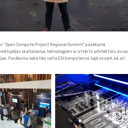
dalās “Open Compute Project Regional Summit” pasākumā
eiktspējas skaitļošanas tehnoloģijām ar atvērto arhitektūru, kura
jas. Pasākuma laikā tiks celta EDI kompetence šajā nozarē, kā arī