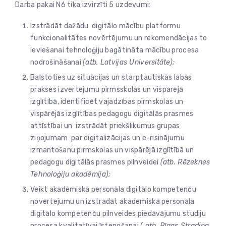
Darba pakai N6 tika izvirzīti 5 uzdevumi:
Izstrādāt dažādu digitālo mācību platformu
funkcionalitātes novērtējumu un rekomendācijas to
ieviešanai tehnoloģiju bagātināta mācību procesa
nodrošināšanai
(atb. Latvijas Universitāte);
Balstoties uz situācijas un starptautiskās labās
prakses izvērtējumu pirmsskolas un vispārējā
izglītībā, identificēt vajadzības pirmskolas un
vispārējās izglītības pedagogu digitālās prasmes
attīstībai un izstrādāt priekšlikumus grupas
ziņojumam par digitalizācijas un e-risinājumu
izmantošanu pirmskolas un vispārējā izglītībā un
pedagogu digitālās prasmes pilnveidei
(atb. Rēzeknes
Tehnoloģiju akadēmija);
Veikt akadēmiskā personāla digitālo kompetenču
novērtējumu un izstrādāt akadēmiskā personāla
digitālo kompetenču pilnveides piedāvājumu studiju
procesa kvalitatīvai īstenošanai
( atb. Rīgas Stradiņa