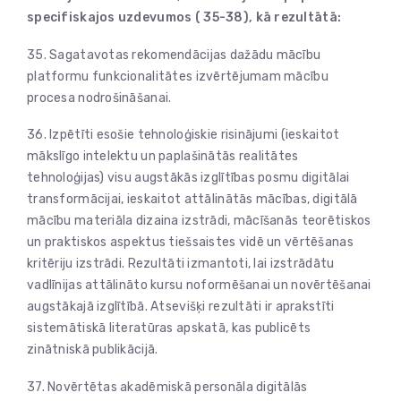
specifiskajos uzdevumos ( 35-38), kā rezultātā
:
35. Sagatavotas rekomendācijas dažādu mācību
platformu funkcionalitātes izvērtējumam mācību
procesa nodrošināšanai.
36. Izpētīti esošie tehnoloģiskie risinājumi (ieskaitot
mākslīgo intelektu un paplašinātās realitātes
tehnoloģijas) visu augstākās izglītības posmu digitālai
transformācijai, ieskaitot attālinātās mācības, digitālā
mācību materiāla dizaina izstrādi, mācīšanās teorētiskos
un praktiskos aspektus tiešsaistes vidē un vērtēšanas
kritēriju izstrādi. Rezultāti izmantoti, lai izstrādātu
vadlīnijas attālināto kursu noformēšanai un novērtēšanai
augstākajā izglītībā. Atsevišķi rezultāti ir aprakstīti
sistemātiskā literatūras apskatā, kas publicēts
zinātniskā publikācijā.
37. Novērtētas akadēmiskā personāla digitālās