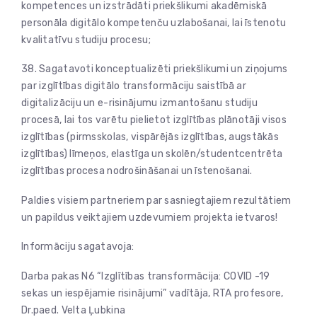
kompetences un izstrādāti priekšlikumi akadēmiskā
personāla digitālo kompetenču uzlabošanai, lai īstenotu
kvalitatīvu studiju procesu;
38. Sagatavoti konceptualizēti priekšlikumi un ziņojums
par izglītības digitālo transformāciju saistībā ar
digitalizāciju un e-risinājumu izmantošanu studiju
procesā, lai tos varētu pielietot izglītības plānotāji visos
izglītības (pirmsskolas, vispārējās izglītības, augstākās
izglītības) līmeņos, elastīga un skolēn/studentcentrēta
izglītības procesa nodrošināšanai un īstenošanai.
Paldies visiem partneriem par sasniegtajiem rezultātiem
un papildus veiktajiem uzdevumiem projekta ietvaros!
Informāciju sagatavoja:
Darba pakas N6 “Izglītības transformācija: COVID -19
sekas un iespējamie risinājumi” vadītāja, RTA profesore,
Dr.paed. Velta Ļubkina