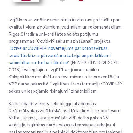
Izglītības un zinātnes ministrija ir izteikusi pateicību par
kvalitatīviem ziņojumiem, vadlīnijām un rekomendācijām
Rīgas Stradiņa universitātes Valsts pētījumu
programmas “Covid-19 seku mazināšanai” projekta
“
Dzīve ar COVID-19: novērtējums par koronavīrusa
izraisītās krīzes pārvarēšanu Latvijā un priekšlikumi
sabiedrības noturībai nākotnē
” (Nr. VPP-COVID-2020/1-
0013) iesniegtajiem
izglītības jomas
papildu
rīcībpolitikas rezultātu nodevumiem un to prezentāciju
VPP darba pakas N6 “Izglītības transformācija: COVID -19
sekas un iespējamie risinājumi” zinātniekiem.
Kā norāda Rēzeknes Tehnoloģiju akadēmijas
Reģionālistikas zinātniskā institūta direktore, profesore
Velta Ļubkina, kura ir minētās VPP darba pakas N6
vadītāja, izglītības darba pakas īstenošanā darbojās 4
partnerorganizāciju zinātnieki, doktoranti un profesionāļi