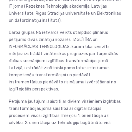
IT jomā (Rēzeknes Tehnoloģiju akadēmija; Latvijas
Universitāte; Rīgas Stradiņa universitāte un Elektronikas
un datorzinātņu institūts).
Darba grupas N6 ietvaros veikts starpdisciplinārus
pētījums divās zinātņu nozarēs: IZGLĪTĪBA un
INFORMĀCIJAS TEHNOLOĢIJAS, kuram tika izvirzīts
mērķis: izstrādāt zinātniskas prognozes par turpmākās
rīcības scenārijiem izglītības transformācijas jomā
Latvijā, izstrādāt zinātniski pamatotus ieteikumus
kompetenču transformācijai un piedāvāt
instrumentārijus piedāvāto risinājumu izvērtēšanai no
izglītojošās perspektīvas.
Pētījuma jautājumi saistīti ar diviem virzieniem izglītības
transformācijas jomā saistībā ar digitalizācijas
procesiem visos izglītības līmeņos: 1. orientācija uz
cilvēku; 2. orientācija uz tehnoloģiju bagātinātu vidi.