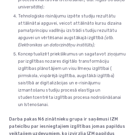
universitāte);
Tehnoloģisko risinājumu izpēte studiju rezultātu
attālinātai apguvei, veicot attālināto kursu dizaina
pamatprincipu vadlīniju izstrādi studiju rezultātu
apguvei un vērtēšanai augstākajā izglītībā
(atb.
Elektronikas un datorzinātņu institūts);
Konceptualizēt priekšlikumus un sagatavot ziņojumu
par izglītības nozares digitālo transformāciju
izglītības plānotājiem un visu līmeņu izglītībai (
pirmskola, vispārējā izglītība, augstākā izglītība)
saistībā ar digitalizācijas un e-risinājumu
izmantošanu studiju procesā elastīga un
studentcentrēta izglītības procesa nodrošināšanai
un īstenošanai.
Darba pakas N6 zinātnieku grupa ir saņēmusi IZM
pateicību par iesniegtajiem izglītības jomas papildus
veiktajiem uzdevumiem, ko izvirzīja IZM papildus