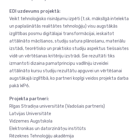
EDI uzdevums projektā:
Veikt tehnoloģisko risinājumu izpēti (t.sk. mākslīgā intelekta
un paplašinātās realitātes tehnoloģiju) visu augstākās
izglītības posmu digitālajai transformācijai, ieskaitot
attālināto mācīšanos, studiju satura plānošanu, materiālu
izstādi, teorētisko un praktisko studiju aspektus tiešsaistes
vidē un vērtēšanas kritēriju izstrādi. Šie rezultāti tiks
izmantoti dizaina pamatprincipu vadlīniju izveidei
attālināto kursu studiju rezultātu apguvei un vērtēšanai
augstākajā izglītībā, ko partneri kopīgi veidos projekta darba
pakā WP6.
Projekta partneri:
Rīgas Stradiņa universitāte (Vadošais partneris)
Latvijas Universitāte
Vidzemes Augstskola
Elektronikas un datorzinātņu institūts
Rēzeknes Tehnoloģiju akadēmija