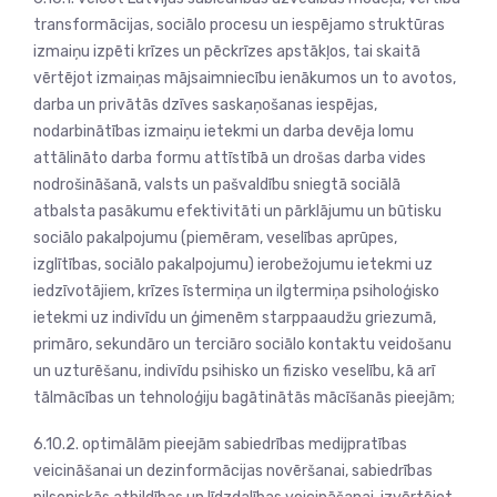
transformācijas, sociālo procesu un iespējamo struktūras
izmaiņu izpēti krīzes un pēckrīzes apstākļos, tai skaitā
vērtējot izmaiņas mājsaimniecību ienākumos un to avotos,
darba un privātās dzīves saskaņošanas iespējas,
nodarbinātības izmaiņu ietekmi un darba devēja lomu
attālināto darba formu attīstībā un drošas darba vides
nodrošināšanā, valsts un pašvaldību sniegtā sociālā
atbalsta pasākumu efektivitāti un pārklājumu un būtisku
sociālo pakalpojumu (piemēram, veselības aprūpes,
izglītības, sociālo pakalpojumu) ierobežojumu ietekmi uz
iedzīvotājiem, krīzes īstermiņa un ilgtermiņa psiholoģisko
ietekmi uz indivīdu un ģimenēm starppaaudžu griezumā,
primāro, sekundāro un terciāro sociālo kontaktu veidošanu
un uzturēšanu, indivīdu psihisko un fizisko veselību, kā arī
tālmācības un tehnoloģiju bagātinātās mācīšanās pieejām;
6.10.2. optimālām pieejām sabiedrības medijpratības
veicināšanai un dezinformācijas novēršanai, sabiedrības