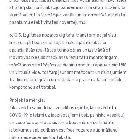
pilsoniskās atbildības un līdzdalības veicināšanai, izvērtējot
stratēģisko komunikāciju pandēmijas izraisītām krīzēm, tai
skaitā veicot informācijas kanālu un informatīvā atbalsta
pasākumu efektivitātes novērtējumu;
6.10.3. izglītības nozares digitālai transformācijai visu
līmeņu izglītībā, izmantojot mākslīgā intelekta un
paplašinātās realitātes tehnoloģijas un izstrādājot
inovatīvas pieejas mācīšanās rezultātu monitoringam,
mācīšanas stratēģijām un dizainu prasmju apguvei digitālā
un virtuālā vidē, tostarp jaunām metodēm un risinājumiem
tradicionālo, digitālo un nododamo prasmju, kā arī sociālo
kompetenču attīstībai.
Projekta mērķis:
Tiks veikta sabiedrības veselības izpēte, lai novērtētu
COVID-19 ietekmi uz iedzīvotājiem (t.sk. psihisko veselību)
un veselības aprūpes sistēmu kopumā, un izstrādātu
ieteikumus sabiedrības veselības nozares stiprināšanai
nākotnes epidēmiju kontekstā.