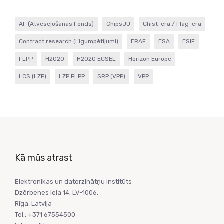
AF (Atveseļošanās Fonds)
ChipsJU
Chist-era / Flag-era
Contract research (Līgumpētījumi)
ERAF
ESA
ESIF
FLPP
H2020
H2020 ECSEL
Horizon Europe
LCS (LZP)
LZP FLPP
SRP (VPP)
VPP
Kā mūs atrast
Elektronikas un datorzinātņu institūts
Dzērbenes iela 14, LV-1006,
Rīga, Latvija
Tel.: +371 67554500