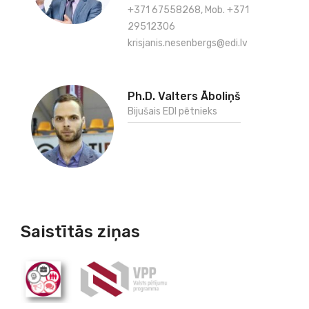
+371 67558268, Mob. +371
29512306
krisjanis.nesenbergs@edi.lv
Ph.D. Valters Āboliņš
Bijušais EDI pētnieks
Saistītās ziņas