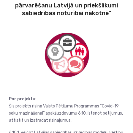
pārvarēšanu Latvijā un priekšlikumi
sabiedrības noturībai nākotnē”
Par projektu:
Šis projekts risina Valsts Pētījumu Programmas “Covid-19
seku mazināšanai” apakšuzdevumu 6.10. īstenot pētījumus,
attīstīt un izstrādāt risinājumus:
6.10.1. veicot Latvijas sabiedrības uzvedības modeļu, vērtību