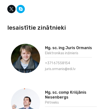
Iesaistītie zinātnieki
Mg. sc. ing Juris Ormanis
Elektronikas inžinieris
+371 67558154
juris.ormanis@edi.lv
Mg. sc. comp Krišjānis
Nesenbergs
Pētnieks