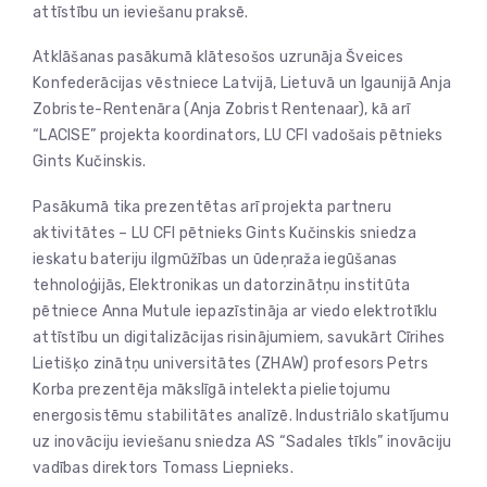
attīstību un ieviešanu praksē.
Atklāšanas pasākumā klātesošos uzrunāja Šveices
Konfederācijas vēstniece Latvijā, Lietuvā un Igaunijā Anja
Zobriste-Rentenāra (Anja Zobrist Rentenaar), kā arī
“LACISE” projekta koordinators, LU CFI vadošais pētnieks
Gints Kučinskis.
Pasākumā tika prezentētas arī projekta partneru
aktivitātes – LU CFI pētnieks Gints Kučinskis sniedza
ieskatu bateriju ilgmūžības un ūdeņraža iegūšanas
tehnoloģijās, Elektronikas un datorzinātņu institūta
pētniece Anna Mutule iepazīstināja ar viedo elektrotīklu
attīstību un digitalizācijas risinājumiem, savukārt Cīrihes
Lietišķo zinātņu universitātes (ZHAW) profesors Petrs
Korba prezentēja mākslīgā intelekta pielietojumu
energosistēmu stabilitātes analīzē. Industriālo skatījumu
uz inovāciju ieviešanu sniedza AS “Sadales tīkls” inovāciju
vadības direktors Tomass Liepnieks.