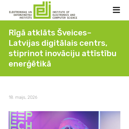
Rīgā atklāts Šveices–
Latvijas digitālais centrs,
stiprinot inovāciju attīstību
enerģētikā
18. maijs, 2026