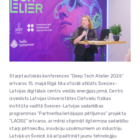
Starptautiskās konferences “Deep Tech Atelier 2026”
ietvaros 15. maijā Rīgā tika oficiāli atklāts Šveices–
Latvijas digitālais centrs viedās enerģijas jomā. Centrs
izveidots Latvijas Universitātes Cietvielu fizikas
institūta vadītā Šveices–Latvijas sadarbības
programmas “Partnerība lietišķajos pētījumos” projekta
“LACISE” ietvaros, ar mērķi stiprināt ilgtermiņa sadarbību
starp pētniecību, inovāciju uzņēmumiem un industriju
Latvijā un Šveicē, kā arī paātrināt jaunu tehnoloģiju