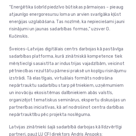
“Enerģētika šobrīd piedzīvo būtiskas pārmaiņas – pieaug
atjaunīgo energoresursu loma un arvien svarīgāka kļūst
enerģijas uzglabāšana. Tas nozīmē, ka nepieciešami jauni
risinājumi un jaunas sadarbības formas,” uzsver G.
Kučinskis.
Šveices–Latvijas digitālais centrs darbojas kā pastāvīga
sadarbības platforma, kurā zinātniskā kompetence tiek
mērķtiecīgi sasaistīta ar industrijas vajadzībām, veicinot
pētniecības rezultātu pārnesi praksē un kopīgu risinājumu
izstrādi. Tā elastīgais, virtuālais formāts nodrošina
nepārtrauktu sadarbību starp pētniekiem, uzņēmumiem
un inovāciju ekosistēmas dalībniekiem abās valstīs,
organizējot tematiskus seminārus, ekspertu diskusijas un
partnerības iniciatīvas, kā arī nodrošinot centra darbības
nepārtrauktību pēc projekta noslēguma.
Latvijas zinātnieki šajā sadarbībā darbojas kā līdzvērtīgi
partneri, pauž LU CFI direktors Andris Anspoks: