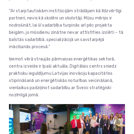
“Ar starptautiskām institūcijām strādājam kā līdzvērtīgi
partneri, nevis kā skolēni un skolotāji. Mūsu mērķis ir
nodrošināt, lai šī sadarbība turpinās arī pēc projekta
beigām, jo mūsdienu zinātne nevar attīstīties izolēti – tā
balstās sadarbībā, specializācijā un savstarpējā
mācīšanās procesā.”
Ņemot vērā straujās pārmaiņas enerģētikas sektorā,
centra izveide ir īpaši aktuāla. Digitālais centrs sniedz
praktisku ieguldījumu Latvijas inovāciju kapacitātes
stiprināšanā un enerģētiskās noturības veicināšanā,
vienlaikus padziļinot sadarbību ar Šveici stratēģiski
nozīmīgā jomā.