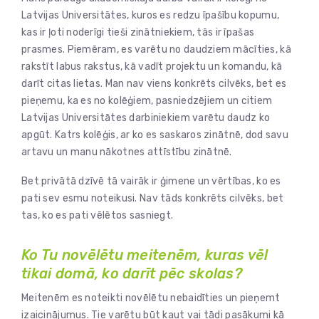
Latvijas Universitātes, kuros es redzu īpašību kopumu,
kas ir ļoti noderīgi tieši zinātniekiem, tās ir īpašas
prasmes. Piemēram, es varētu no daudziem mācīties, kā
rakstīt labus rakstus, kā vadīt projektu un komandu, kā
darīt citas lietas. Man nav viens konkrēts cilvēks, bet es
pieņemu, ka es no kolēģiem, pasniedzējiem un citiem
Latvijas Universitātes darbiniekiem varētu daudz ko
apgūt. Katrs kolēģis, ar ko es saskaros zinātnē, dod savu
artavu un manu nākotnes attīstību zinātnē.
Bet privātā dzīvē tā vairāk ir ģimene un vērtības, ko es
pati sev esmu noteikusi. Nav tāds konkrēts cilvēks, bet
tas, ko es pati vēlētos sasniegt.
Ko Tu novēlētu meitenēm, kuras vēl
tikai domā, ko darīt pēc skolas?
Meitenēm es noteikti novēlētu nebaidīties un pieņemt
izaicinājumus. Tie varētu būt kaut vai tādi pasākumi kā