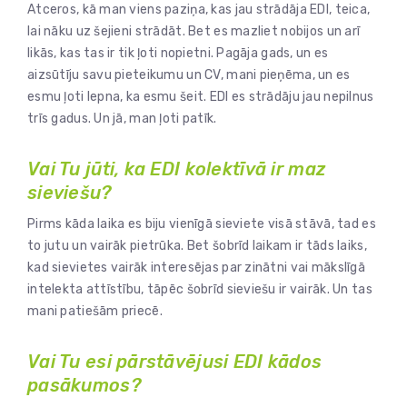
Atceros, kā man viens paziņa, kas jau strādāja EDI, teica,
lai nāku uz šejieni strādāt. Bet es mazliet nobijos un arī
likās, kas tas ir tik ļoti nopietni. Pagāja gads, un es
aizsūtīju savu pieteikumu un CV, mani pieņēma, un es
esmu ļoti lepna, ka esmu šeit. EDI es strādāju jau nepilnus
trīs gadus. Un jā, man ļoti patīk.
Vai Tu jūti, ka EDI kolektīvā ir maz
sieviešu?
Pirms kāda laika es biju vienīgā sieviete visā stāvā, tad es
to jutu un vairāk pietrūka. Bet šobrīd laikam ir tāds laiks,
kad sievietes vairāk interesējas par zinātni vai mākslīgā
intelekta attīstību, tāpēc šobrīd sieviešu ir vairāk. Un tas
mani patiešām priecē.
Vai Tu esi pārstāvējusi EDI kādos
pasākumos?