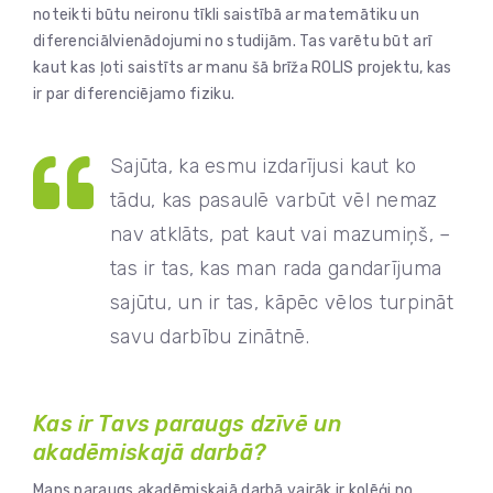
noteikti būtu neironu tīkli saistībā ar matemātiku un
diferenciālvienādojumi no studijām. Tas varētu būt arī
kaut kas ļoti saistīts ar manu šā brīža ROLIS projektu, kas
ir par diferenciējamo fiziku.
Sajūta, ka esmu izdarījusi kaut ko
tādu, kas pasaulē varbūt vēl nemaz
nav atklāts, pat kaut vai mazumiņš, –
tas ir tas, kas man rada gandarījuma
sajūtu, un ir tas, kāpēc vēlos turpināt
savu darbību zinātnē.
Kas ir Tavs paraugs dzīvē un
akadēmiskajā darbā?
Mans paraugs akadēmiskajā darbā vairāk ir kolēģi no