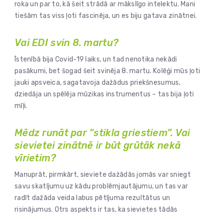
roka un par to, kā šeit strādā ar mākslīgo intelektu. Mani
tiešām tas viss ļoti fascinēja, un es biju gatava zinātnei.
Vai EDI svin 8. martu?
Īstenībā bija Covid-19 laiks, un tad nenotika nekādi
pasākumi, bet šogad šeit svinēja 8. martu. Kolēģi mūs ļoti
jauki apsveica, sagatavoja dažādus priekšnesumus,
dziedāja un spēlēja mūzikas instrumentus – tas bija ļoti
mīļi.
Mēdz runāt par “stikla griestiem”. Vai
sievietei zinātnē ir būt grūtāk nekā
vīrietim?
Manuprāt, pirmkārt, sieviete dažādās jomās var sniegt
savu skatījumu uz kādu problēmjautājumu, un tas var
radīt dažāda veida labus pētījuma rezultātus un
risinājumus. Otrs aspekts ir tas, ka sievietes tādās