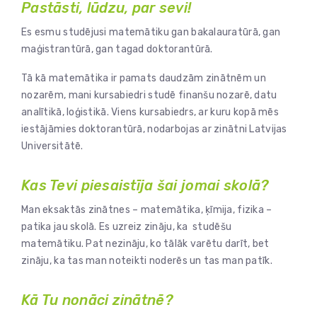
Pastāsti, lūdzu, par sevi!
Es esmu studējusi matemātiku gan bakalauratūrā, gan
maģistrantūrā, gan tagad doktorantūrā.
Tā kā matemātika ir pamats daudzām zinātnēm un
nozarēm, mani kursabiedri studē finanšu nozarē, datu
analītikā, loģistikā. Viens kursabiedrs, ar kuru kopā mēs
iestājāmies doktorantūrā, nodarbojas ar zinātni Latvijas
Universitātē.
Kas Tevi piesaistīja šai jomai skolā?
Man eksaktās zinātnes – matemātika, ķīmija, fizika –
patika jau skolā. Es uzreiz zināju, ka studēšu
matemātiku. Pat nezināju, ko tālāk varētu darīt, bet
zināju, ka tas man noteikti noderēs un tas man patīk.
Kā Tu nonāci zinātnē?