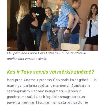
EDI pētniece Laura Leja Latvijas Jauno zinātnieku
apvienības vasaras skolā.
Kas ir Tavs sapnis vai mērķis zinātnē?
Manuprāt, zinātne ir process. Galvenais, ko es gribētu – lai
man ir gandarījuma sajūta no maniem zinātniskajiem
sasniegumiem. Pat nav svarīgi mērķi – ja vien ir
gandarījuma sajūta, ka ir ieguldīts smags darbs un
paveikts kaut kas tāds, kas man pašai ļoti patīk. Tie