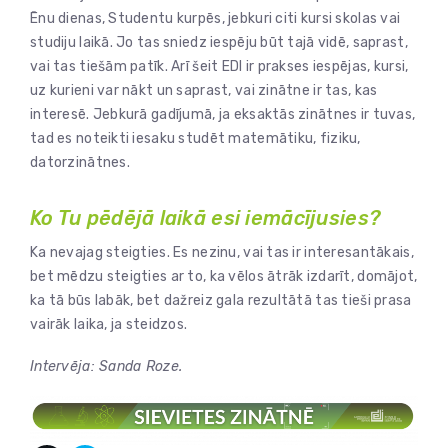
Ēnu dienas, Studentu kurpēs, jebkuri citi kursi skolas vai
studiju laikā. Jo tas sniedz iespēju būt tajā vidē, saprast,
vai tas tiešām patīk. Arī šeit EDI ir prakses iespējas, kursi,
uz kurieni var nākt un saprast, vai zinātne ir tas, kas
interesē. Jebkurā gadījumā, ja eksaktās zinātnes ir tuvas,
tad es noteikti iesaku studēt matemātiku, fiziku,
datorzinātnes.
Ko Tu pēdējā laikā esi iemācījusies?
Ka nevajag steigties. Es nezinu, vai tas ir interesantākais,
bet mēdzu steigties ar to, ka vēlos ātrāk izdarīt, domājot,
ka tā būs labāk, bet dažreiz gala rezultātā tas tieši prasa
vairāk laika, ja steidzos.
Intervēja: Sanda Roze.