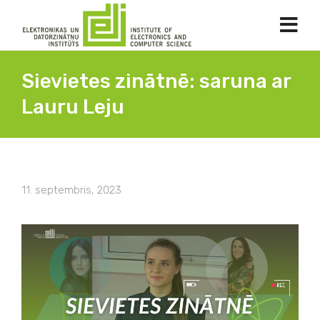
Sievietes zinātnē: saruna ar
Lauru Leju
11. septembris, 2023