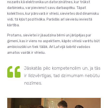
nozarēs kā elektronika un datorzinātnes, kur trūkst
darbinieku, var pievienot savu darbaspēku. Tāpat
kolektīvos, kur pārsvarā ir vīrieši, sievietes dod dinamisku
vidi, tā kļūst pozitīvāka. Parādās arī sieviešu ieviestā
kārtība.
Protams, sievietei ir jāaudzina bērni un jārūpējas par
ģimeni, kas ir viens no aspektiem, kāpēc vīrieši varētu būt
ambiciozāki un tiek tālāk. Arī Latvijā šobrīd vadošos
amatos vairāk ir vīriešu.
Jāskatās pēc kompetencēm un, ja tās
ir līdzvērtīgas, tad dzimumam nebūtu
nozīmes.