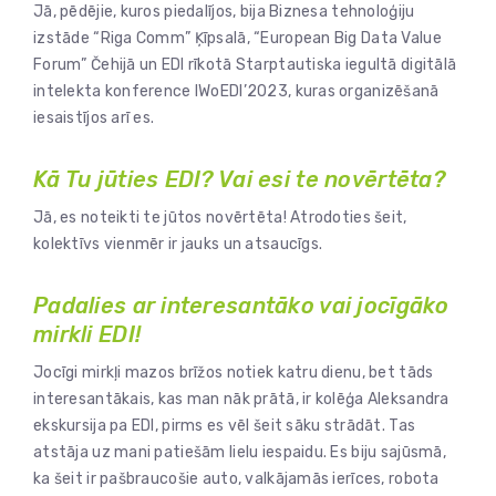
Jā, pēdējie, kuros piedalījos, bija Biznesa tehnoloģiju
izstāde “Riga Comm” Ķīpsalā, “European Big Data Value
Forum” Čehijā un EDI rīkotā Starptautiska iegultā digitālā
intelekta konference IWoEDI’2023, kuras organizēšanā
iesaistījos arī es.
Kā Tu jūties EDI? Vai esi te novērtēta?
Jā, es noteikti te jūtos novērtēta! Atrodoties šeit,
kolektīvs vienmēr ir jauks un atsaucīgs.
Padalies ar interesantāko vai jocīgāko
mirkli EDI!
Jocīgi mirkļi mazos brīžos notiek katru dienu, bet tāds
interesantākais, kas man nāk prātā, ir kolēģa Aleksandra
ekskursija pa EDI, pirms es vēl šeit sāku strādāt. Tas
atstāja uz mani patiešām lielu iespaidu. Es biju sajūsmā,
ka šeit ir pašbraucošie auto, valkājamās ierīces, robota