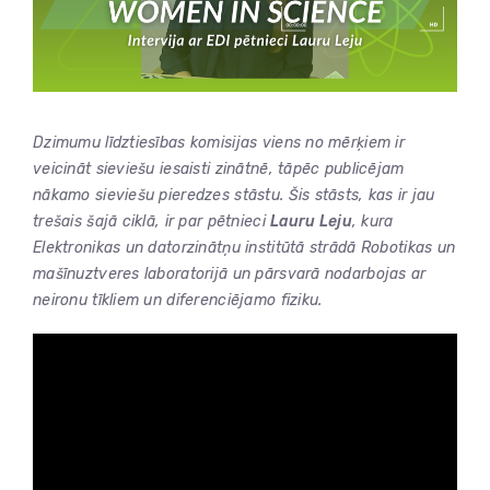
Dzimumu līdztiesības komisijas viens no mērķiem ir
veicināt sieviešu iesaisti zinātnē, tāpēc publicējam
nākamo sieviešu pieredzes stāstu. Šis stāsts, kas ir jau
trešais šajā ciklā, ir par pētnieci
Lauru Leju
, kura
Elektronikas un datorzinātņu institūtā strādā
Robotikas un
mašīnuztveres laboratorijā un pārsvarā nodarbojas ar
neironu tīkliem un diferenciējamo fiziku.