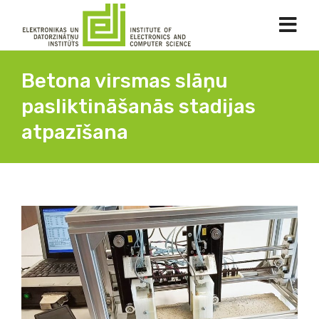
Betona virsmas slāņu
pasliktināšanās stadijas
atpazīšana