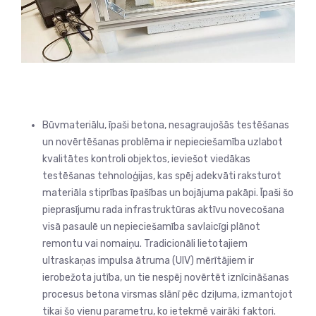
Būvmateriālu, īpaši betona, nesagraujošās testēšanas
un novērtēšanas problēma ir nepieciešamība uzlabot
kvalitātes kontroli objektos, ieviešot viedākas
testēšanas tehnoloģijas, kas spēj adekvāti raksturot
materiāla stiprības īpašības un bojājuma pakāpi. Īpaši šo
pieprasījumu rada infrastruktūras aktīvu novecošana
visā pasaulē un nepieciešamība savlaicīgi plānot
remontu vai nomaiņu. Tradicionāli lietotajiem
ultraskaņas impulsa ātruma (UIV) mērītājiem ir
ierobežota jutība, un tie nespēj novērtēt iznīcināšanas
procesus betona virsmas slānī pēc dziļuma, izmantojot
tikai šo vienu parametru, ko ietekmē vairāki faktori.