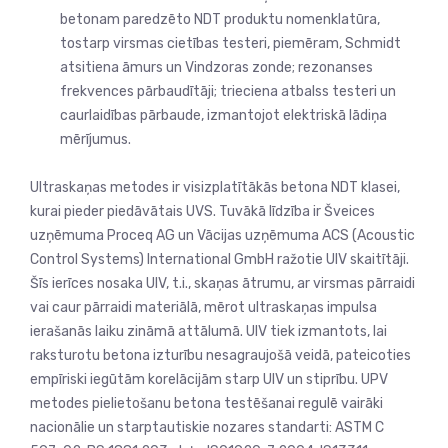
betonam paredzēto NDT produktu nomenklatūra,
tostarp virsmas cietības testeri, piemēram, Schmidt
atsitiena āmurs un Vindzoras zonde; rezonanses
frekvences pārbaudītāji; trieciena atbalss testeri un
caurlaidības pārbaude, izmantojot elektriskā lādiņa
mērījumus.
Ultraskaņas metodes ir visizplatītākās betona NDT klasei,
kurai pieder piedāvātais UVS. Tuvākā līdzība ir Šveices
uzņēmuma Proceq AG un Vācijas uzņēmuma ACS (Acoustic
Control Systems) International GmbH ražotie UIV skaitītāji.
Šīs ierīces nosaka UIV, t.i., skaņas ātrumu, ar virsmas pārraidi
vai caur pārraidi materiālā, mērot ultraskaņas impulsa
ierašanās laiku zināmā attālumā. UIV tiek izmantots, lai
raksturotu betona izturību nesagraujošā veidā, pateicoties
empīriski iegūtām korelācijām starp UIV un stiprību. UPV
metodes pielietošanu betona testēšanai regulē vairāki
nacionālie un starptautiskie nozares standarti: ASTM C