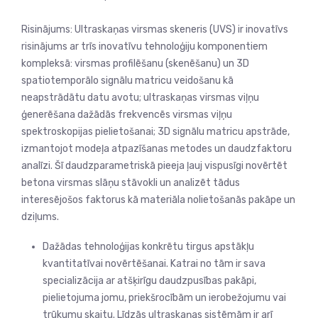
Risinājums: Ultraskaņas virsmas skeneris (UVS) ir inovatīvs
risinājums ar trīs inovatīvu tehnoloģiju komponentiem
kompleksā: virsmas profilēšanu (skenēšanu) un 3D
spatiotemporālo signālu matricu veidošanu kā
neapstrādātu datu avotu; ultraskaņas virsmas viļņu
ģenerēšana dažādās frekvencēs virsmas viļņu
spektroskopijas pielietošanai; 3D signālu matricu apstrāde,
izmantojot modeļa atpazīšanas metodes un daudzfaktoru
analīzi. Šī daudzparametriskā pieeja ļauj vispusīgi novērtēt
betona virsmas slāņu stāvokli un analizēt tādus
interesējošos faktorus kā materiāla nolietošanās pakāpe un
dziļums.
Dažādas tehnoloģijas konkrētu tirgus apstākļu
kvantitatīvai novērtēšanai. Katrai no tām ir sava
specializācija ar atšķirīgu daudzpusības pakāpi,
pielietojuma jomu, priekšrocībām un ierobežojumu vai
trūkumu skaitu. Līdzās ultraskaņas sistēmām ir arī