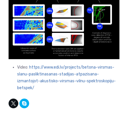
Video:
https://www.edi.lv/projects/betona-virsmas-
slanu-pasliktinasanas-stadijas-atpazisana-
izmantojot-akustisko-virsmas-vilnu-spektroskopiju-
betspek/