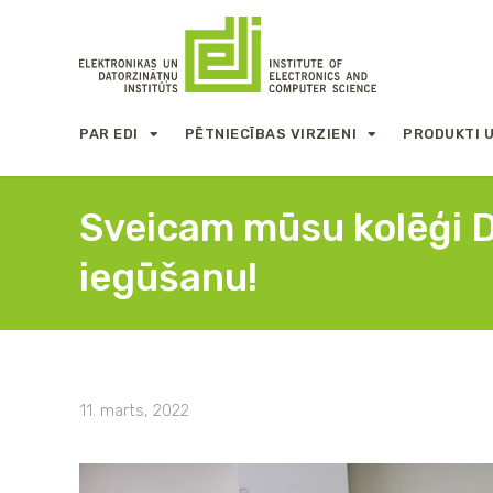
PAR EDI
PĒTNIECĪBAS VIRZIENI
PRODUKTI 
Sveicam mūsu kolēģi Dr
iegūšanu!
11. marts, 2022