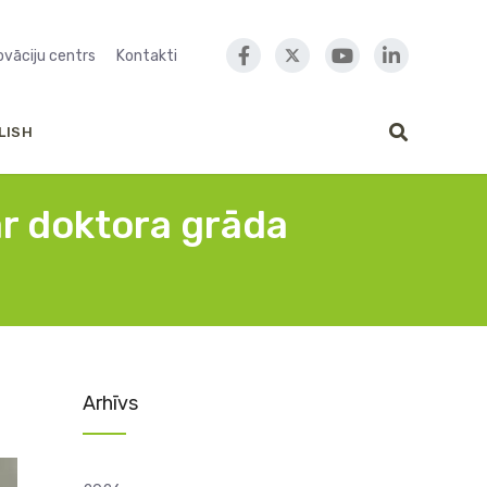
novāciju centrs
Kontakti
LISH
ar doktora grāda
Arhīvs