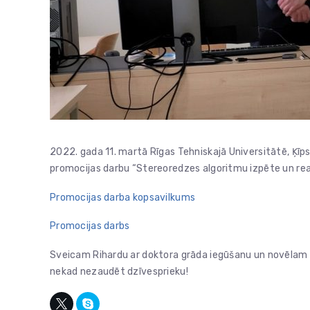
2022. gada 11. martā Rīgas Tehniskajā Universitātē, Ķīpsa
promocijas darbu “Stereoredzes algoritmu izpēte un rea
Promocijas darba kopsavilkums
Promocijas darbs
Sveicam Rihardu ar doktora grāda iegūšanu un novēlam n
nekad nezaudēt dzīvesprieku!