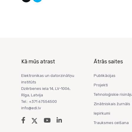
Kā mūs atrast
Ātrās saites
Elektronikas un datorzinātņu
Publikācijas
institūts
Projekti
Dzērbenes iela 14, LV-1006,
Tehnoloģiskie risināj
Rīga, Latvija
Tel.: +371 67554500
Zinātniskais žurnāls
info@edi.lv
Iepirkumi
Trauksmes celšana