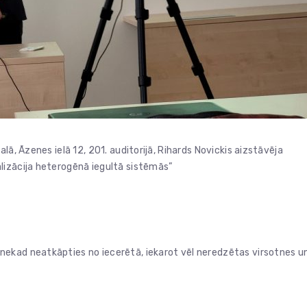
lā, Āzenes ielā 12, 201. auditorijā, Rihards Novickis aizstāvēja
lizācija heterogēnā iegultā sistēmās”
ekad neatkāpties no iecerētā, iekarot vēl neredzētas virsotnes u