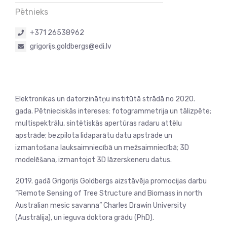
Pētnieks
+371 26538962
grigorijs.goldbergs@edi.lv
Elektronikas un datorzinātņu institūtā strādā no 2020.
gada. Pētnieciskās intereses: fotogrammetrija un tālizpēte;
multispektrālu, sintētiskās apertūras radaru attēlu
apstrāde; bezpilota lidaparātu datu apstrāde un
izmantošana lauksaimniecībā un mežsaimniecībā; 3D
modelēšana, izmantojot 3D lāzerskeneru datus.
2019. gadā Grigorijs Goldbergs aizstāvēja promocijas darbu
“Remote Sensing of Tree Structure and Biomass in north
Australian mesic savanna” Charles Drawin University
(Austrālija), un ieguva doktora grādu (PhD).