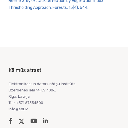
Beetle Grey-Attack Detection by Vegetation Index
Thresholding Approach. Forests, 15(4), 644.
Kā mūs atrast
Elektronikas un datorzinātņu institūts
Dzērbenes iela 14, LV-1006,
Rīga, Latvija
Tel.: +371 67554500
info@edi.lv