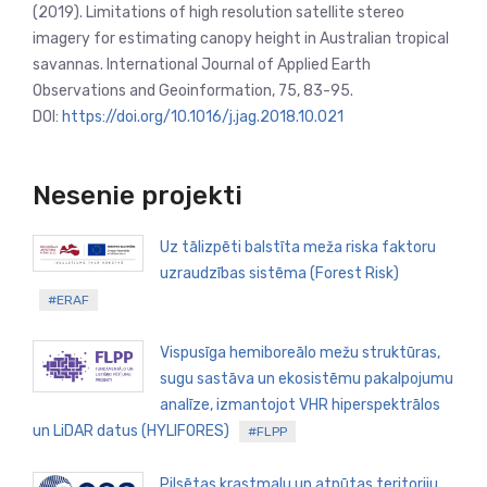
(2019). Limitations of high resolution satellite stereo
imagery for estimating canopy height in Australian tropical
savannas. International Journal of Applied Earth
Observations and Geoinformation, 75, 83-95.
DOI:
https://doi.org/10.1016/j.jag.2018.10.021
Nesenie projekti
Uz tālizpēti balstīta meža riska faktoru
uzraudzības sistēma (Forest Risk)
#ERAF
Vispusīga hemiboreālo mežu struktūras,
sugu sastāva un ekosistēmu pakalpojumu
analīze, izmantojot VHR hiperspektrālos
un LiDAR datus (HYLIFORES)
#FLPP
Pilsētas krastmalu un atpūtas teritoriju