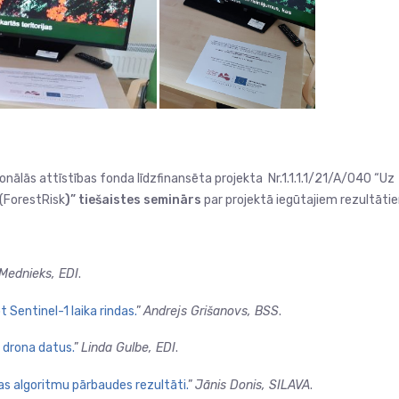
onālās attīstības fonda līdzfinansēta projekta Nr.1.1.1.1/21/A/040 “Uz
 (ForestRisk
)” tiešaistes seminārs
par projektā iegūtajiem rezultāti
 Mednieks, EDI
.
 Sentinel-1 laika rindas.
”
Andrejs Grišanovs, BSS
.
 drona datus.
”
Linda Gulbe, EDI
.
s algoritmu pārbaudes rezultāti.
”
Jānis Donis, SILAVA
.