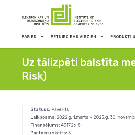
PAR EDI
PĒTNIECĪBAS VIRZIENI
PRODUKTI 
Uz tālizpēti balstīta 
Risk)
Statuss:
Paveikts
Laikposms:
2022.g. 1.marts – 2023.g. 30. novembr
Finansējums:
431726 €
Partneru skaits:
3