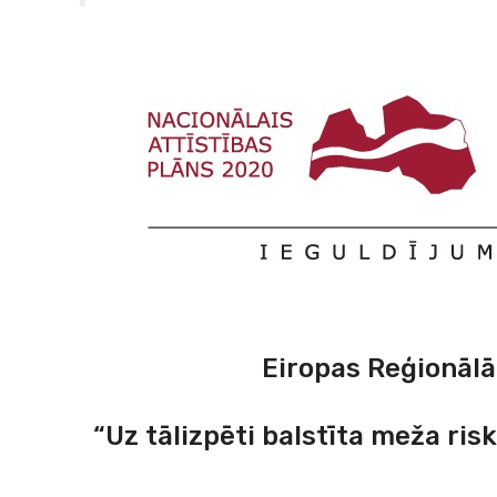
Eiropas Reģionālā
“Uz tālizpēti balstīta meža ri