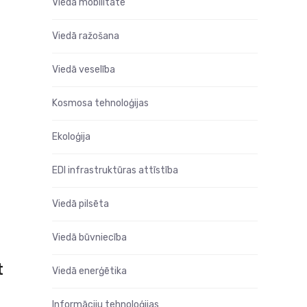
Viedā mobilitāte
Viedā ražošana
Viedā veselība
Kosmosa tehnoloģijas
Ekoloģija
EDI infrastruktūras attīstība
Viedā pilsēta
Viedā būvniecība
t
Viedā enerģētika
Informāciju tehnoloģijas