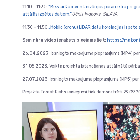
11:10 – 11:30
“Mežaudžu inventarizācijas parametru progn
attālās izpētes datiem.”
Jānis Ivanovs, SILAVA
.
11:30 – 11:50
„Mobilo (dronu) LiDAR datu korelācijas izpēte 
Semināra video ieraksts pieejams šeit:
https://makon
26.04.2023.
Iesniegts maksājuma pieprasījums (MP4) par 
31.05.2023.
Veikta projekta īstenošanas attālinātā pārb
27.07.2023.
Iesniegts maksājuma pieprasījums (MP5) par 
Projekta Forest Risk sasniegumi tiek demonstrēti 29.09.2