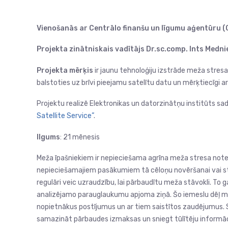
Vienošanās ar Centrālo finanšu un līgumu aģentūru
(
Projekta zinātniskais vadītājs
Dr.sc.comp. Ints Medni
Projekta mērķis
ir jaunu tehnoloģiju izstrāde meža stresa
balstoties uz brīvi pieejamu satelītu datu un mērķtiecīgi a
Projektu realizē Elektronikas un datorzinātņu institūts sa
Satellite Service”
.
Ilgums
: 21 mēnesis
Meža īpašniekiem ir nepieciešama agrīna meža stresa note
nepieciešamajiem pasākumiem tā cēloņu novēršanai vai stres
regulāri veic uzraudzību, lai pārbaudītu meža stāvokli. To 
analizējamo parauglaukumu apjoma ziņā. Šo iemeslu dēļ me
nopietnākus postījumus un ar tiem saistītos zaudējumus. S
samazināt pārbaudes izmaksas un sniegt tūlītēju informāciju