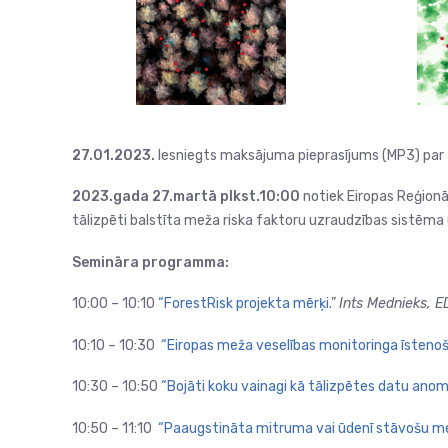
27.01.2023.
Iesniegts maksājuma pieprasījums (MP3) par 3
2023.gada 27.martā plkst.10:00
notiek Eiropas Reģionāl
tālizpēti balstīta meža riska faktoru uzraudzības sistēma 
Semināra programma:
10:00 – 10:10
“ForestRisk projekta mērķi.
”
Ints Mednieks, E
10:10 – 10:30
“Eiropas meža veselības monitoringa īstenoš
10:30 – 10:50
“Bojāti koku vainagi kā tālizpētes datu anomā
10:50 – 11:10
“Paaugstināta mitruma vai ūdenī stāvošu m