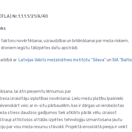
CFLA) Nr.1.1.1.1/21/A/40
eks
 faktoru novērtēšanai, uzraudzībai un brīdināšanai par meža riskiem,
r droniem iegūtu tālizpētes datu apstrādi.
darbībā ar
Latvijas Valsts mežzinātnes institūtu “Silava”
un
SIA “Balti
ikšana, lai ātri pieņemtu lēmumus par
a izraisītāju izplatības novēršanai. Lielu mežu platību īpašnieki
galvenokārt veic ar in-situ pārbaudēm, kas ir dārgas un ierobežotas
ža stress daudzos gadījumos tiek atklāts pārāk vēlu, izraisot
trauji attīstošos attālās izpētes tehnoloģiju izmantošana ļautu
 par visu meža resursu stāvokli. Projektā ierosinātā pieeja ir veikt