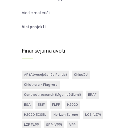
Viedie materiāli
Visi projekti
Finansējuma avoti
c
AF (Atveseļošanās Fonds)
ChipsJU
Chist-era / Flag-era
Contract research (Līgumpētījumi)
ERAF
ESA
ESIF
FLPP
H2020
H2020 ECSEL
Horizon Europe
LCS (LZP)
LZP FLPP
SRP (VPP)
VPP