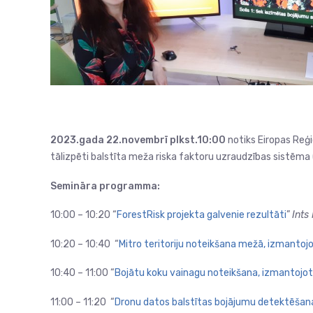
2023.gada 22.novembrī plkst.10:00
notiks Eiropas Reģi
tālizpēti balstīta meža riska faktoru uzraudzības sistēma
Semināra programma:
10:00 – 10:20 “
ForestRisk projekta galvenie rezultāti
”
Ints
10:20 – 10:40 “
Mitro teritoriju noteikšana mežā, izmantojot
10:40 – 11:00 “
Bojātu koku vainagu noteikšana, izmantojot
11:00 – 11:20 “
Dronu datos balstītas bojājumu detektēšana