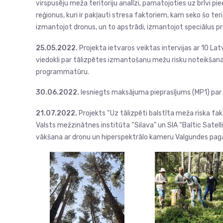
virspusēju meža teritoriju analīzi, pamatojoties uz brīvi pi
reģionus, kuri ir pakļauti stresa faktoriem, kam seko šo teri
izmantojot dronus, un to apstrādi, izmantojot speciālus 
25.05.2022.
Projekta ietvaros veiktas intervijas ar 10 Lat
viedokli par tālizpētes izmantošanu mežu risku noteikšanai
programmatūru.
30.06.2022.
Iesniegts maksājuma pieprasījums (MP1) par 
21.07.2022.
Projekts “Uz tālizpēti balstīta meža riska fa
Valsts mežzinātnes institūta “Silava” un SIA “Baltic Satell
vākšana ar dronu un hiperspektrālo kameru Valgundes pag