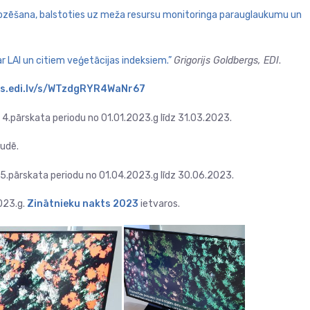
ozēšana, balstoties uz meža resursu monitoringa parauglaukumu un
ar LAI un citiem veģetācijas indeksiem.”
Grigorijs Goldbergs, EDI
.
is.edi.lv/s/WTzdgRYR4WaNr67
4.pārskata periodu no 01.01.2023.g līdz 31.03.2023.
audē.
5.pārskata periodu no 01.04.2023.g līdz 30.06.2023.
023.g.
Zinātnieku nakts 2023
ietvaros.