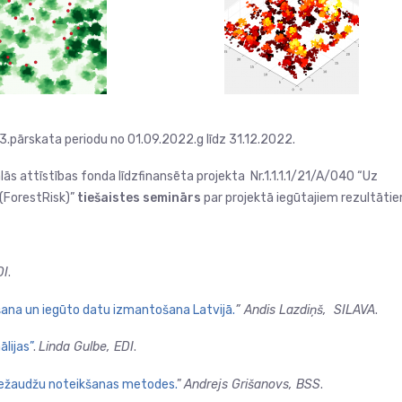
.pārskata periodu no 01.09.2022.g līdz 31.12.2022.
ās attīstības fonda līdzfinansēta projekta Nr.1.1.1.1/21/A/040 “Uz
(ForestRisk)”
tiešaistes seminārs
par projektā iegūtajiem rezultātie
DI
.
ana un iegūto datu izmantošana Latvijā.
” Andis Lazdiņš, SILAVA
.
lijas”
.
Linda Gulbe, EDI
.
ežaudžu noteikšanas metodes.
”
Andrejs Grišanovs, BSS
.