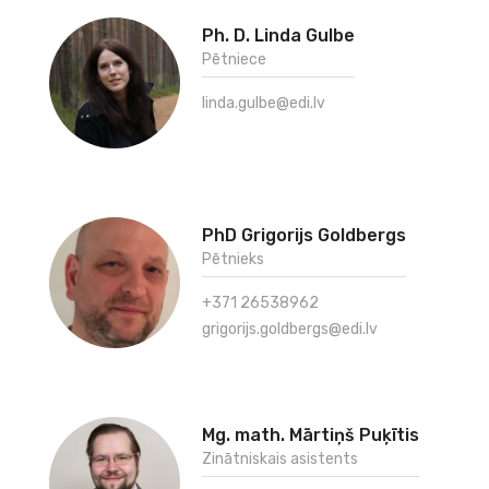
Ph. D. Linda Gulbe
Pētniece
linda.gulbe@edi.lv
PhD Grigorijs Goldbergs
Pētnieks
+371 26538962
grigorijs.goldbergs@edi.lv
Mg. math. Mārtiņš Puķītis
Zinātniskais asistents