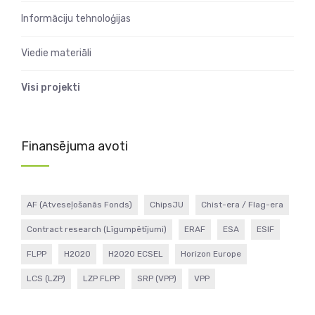
Informāciju tehnoloģijas
Viedie materiāli
Visi projekti
Finansējuma avoti
AF (Atveseļošanās Fonds)
ChipsJU
Chist-era / Flag-era
Contract research (Līgumpētījumi)
ERAF
ESA
ESIF
FLPP
H2020
H2020 ECSEL
Horizon Europe
LCS (LZP)
LZP FLPP
SRP (VPP)
VPP