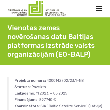
Vienotas zemes
novērošanas datu Baltijas
platformas izstrāde valsts
organizācijām (EO-BALP)
Projekta numurs:
4000142702/23/I-NB
Statuss:
Paveikts
Laikposms:
11.2023. – 05.2025
Finansējums:
897740 €
Koordinators:
SIA "Baltic Satellite Service" (Latvija)