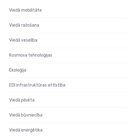
Viedā mobilitāte
Viedā ražošana
Viedā veselība
Kosmosa tehnoloģijas
Ekoloģija
EDI infrastruktūras attīstība
Viedā pilsēta
Viedā būvniecība
Viedā enerģētika