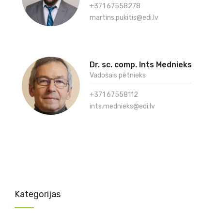
+371 67558278
martins.pukitis@edi.lv
Dr. sc. comp. Ints Mednieks
Vadošais pētnieks
+371 67558112
ints.mednieks@edi.lv
Kategorijas