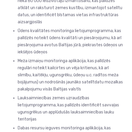
nekā 60 000 iedzīvotāju izmantošanu, kas palīdzēs
atklāt un raksturot zemes kustību, izmantojot satelītu
datus, un identificēt bīstamas vietas infrastruktūras
aizsargjoslās
Ūdens kvalitātes monitoringa lietojumprogramma, kas
palīdzēs noteikt ūdens kvalitāti un piesārņojumu, kā arī
piesārņojuma avotus Baltijas jūrā, piekrastes ūdeņos un
iekšējos ūdeņos
Meža izmaiņu monitoringa aplikācija, kas palīdzēs
regulāri noteikt kailcirtes un vēja kritienus, kā arī
slimību, kaitēkļu, ugunsgrēku, ūdeņu u.c. radītos meža
bojājumus) un nodrošinās jaunāko satelītdatu mozaīkas
pakalpojumu visās Baltijas valstīs
Lauksaimniecības zemes uzraudzības
lietojumprogramma, kas palīdzēs identificēt savvaļas
ugunsgrēkus un applūdušās lauksaimniecības lauku
teritorijas
Dabas resursu ieguves monitoringa aplikācija, kas