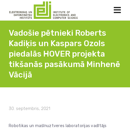
Vadošie pētnieki Roberts
Kadiķis un Kaspars Ozols
piedalās HOVER projekta
tikšanās pasākumā Minhenē
Vācijā
30. septembris, 2021
Robotikas un mašīnuztveres laboratorijas vadītājs