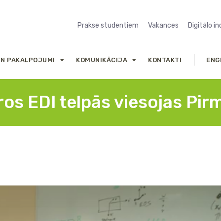
Prakse studentiem
Vakances
Digitālo i
UN PAKALPOJUMI
KOMUNIKĀCIJA
KONTAKTI
ENG
ros EDI telpās viesojas Pirm