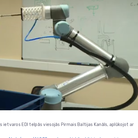
s ietvaros EDI telpās viesojās Pirmais Baltijas Kanāls, aplūkojot ar