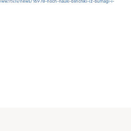
www.1tv.lv/news/16978-noch-nauki-blinchiki-iz-bumagi-i-