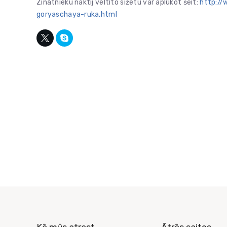
Zinātnieku naktij veltīto sižetu var aplūkot šeit:
http://
goryaschaya-ruka.html