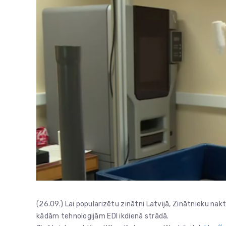
(26.09.) Lai popularizētu zinātni Latvijā, Zinātnieku nakt
kādām tehnologijām EDI ikdienā strādā.