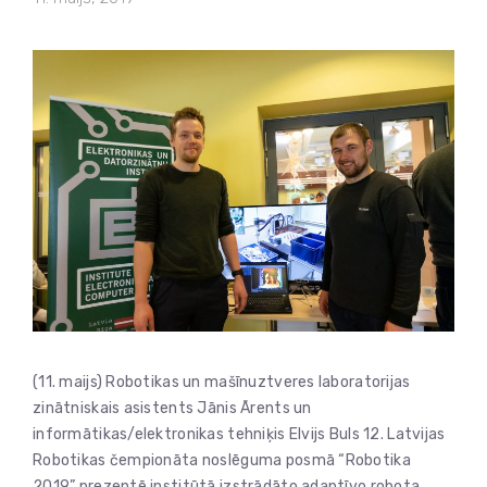
(11. maijs) Robotikas un mašīnuztveres laboratorijas
zinātniskais asistents Jānis Ārents un
informātikas/elektronikas tehniķis Elvijs Buls 12. Latvijas
Robotikas čempionāta noslēguma posmā “Robotika
2019” prezentē institūtā izstrādāto adaptīvo robota