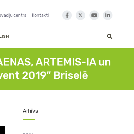
novāciju centrs
Kontakti
LISH
s AENAS, ARTEMIS-IA un
ent 2019” Briselē
Arhīvs