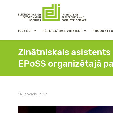
PAR EDI
PĒTNIECĪBAS VIRZIENI
PRODUKTI 
Zinātniskais asistent
EPoSS organizētajā p
14. janvāris, 2019