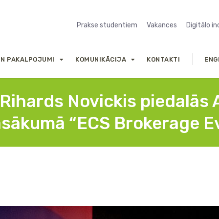
Prakse studentiem
Vakances
Digitālo i
UN PAKALPOJUMI
KOMUNIKĀCIJA
KONTAKTI
ENG
s Rihards Novickis piedalā
asākumā “ECS Brokerage Ev