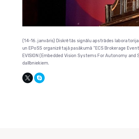
(14-16. janvāris) Diskrētās signālu apstrādes laboratori
un EPoSS organizētajā pasākumā “ECS Brokerage Event 20
EVISION (Embedded Vision Systems For Autonomy and Saf
dalībniekiem.