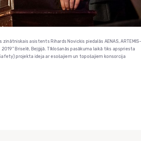
jas zinātniskais asistents Rihards Novickis piedalās AENAS, ARTEMIS
19” Briselē, Beļģijā. Tīklošanās pasākuma laikā tiks apspriesta
ety) projekta ideja ar esošajiem un topošajiem konsorcija