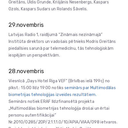
Greitāns, Uldis Grunde, Krišjānis Nesenbergs, Kaspars
Ozols, Kaspars Sudars un Rolands Šāvelis.
29.novembris
Latvijas Radio 1, raidījumā “Zināmais nezināmajā”
Institūta direktors un vadošais pētnieks Modris Greitāns
piedalīsies sarunā par telemedicīnu, tās tehnoloģiskām
iespējām un perspektīvām.
28.novembris
Viesnīcā „Days Hotel Riga VEF” (Brīvības ielā 199c) no
plkst.: 15:00 līdz 19:00 notiks
seminārs par Multimodālas
biometrijas tehnoloģijas izveides rezultātiem.
Seminārs notiek ERAF līdzfinansētā projekta
„Multimodālas biometrijas tehnoloģija drošai un ērtai
personu autentifikācijai”
Nr.2010/0285/2DP/2.1.1.1.0/10/APIA/VIAA/098 ietvaros.