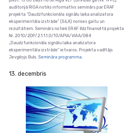
plkst. 15:00 Days Hotel Riga VEF (Brīvības gatve 199c),
auditorijā RIGA notiks informatīvs seminārs par ERAF
projekta “Daudzfunkcionāla signālu laika analizatora
eksperimentāla izstrāde” (SiLA) norises gaitu un
rezultātiem. Seminārs notiek ERAF līdzfinansētā projekta
Nr. 2010/2DP/2.1.1.1.0/10/APIA/VIAA/084
„Daudzfunkcionāla signālu laika analizatora
eksperimentāla izstrāde” ietvaros. Projekta vadītājs
Jevgēņjs Buls.
Semināra programma.
13. decembris