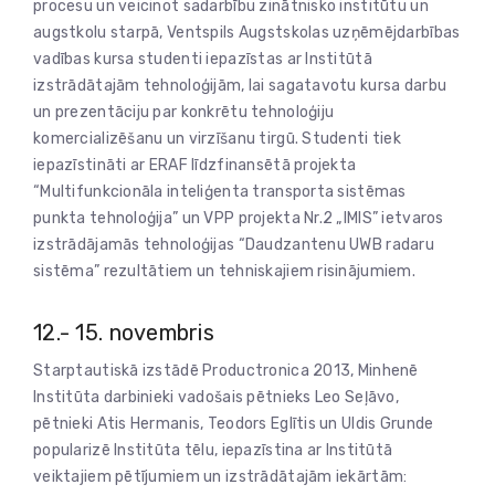
procesu un veicinot sadarbību zinātnisko institūtu un
augstkolu starpā, Ventspils Augstskolas uzņēmējdarbības
vadības kursa studenti iepazīstas ar Institūtā
izstrādātajām tehnoloģijām, lai sagatavotu kursa darbu
un prezentāciju par konkrētu tehnoloģiju
komercializēšanu un virzīšanu tirgū. Studenti tiek
iepazīstināti ar ERAF līdzfinansētā projekta
“Multifunkcionāla inteliģenta transporta sistēmas
punkta tehnoloģija” un VPP projekta Nr.2 „IMIS” ietvaros
izstrādājamās tehnoloģijas “Daudzantenu UWB radaru
sistēma” rezultātiem un tehniskajiem risinājumiem.
12.- 15. novembris
Starptautiskā izstādē Productronica 2013, Minhenē
Institūta darbinieki vadošais pētnieks Leo Seļāvo,
pētnieki Atis Hermanis, Teodors Eglītis un Uldis Grunde
popularizē Institūta tēlu, iepazīstina ar Institūtā
veiktajiem pētījumiem un izstrādātajām iekārtām: