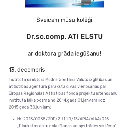
Sveicam mūsu kolēģi
Dr.sc.comp. ATI ELSTU
ar doktora grāda iegūšanu!
13. decembris
Institūta direktors Modris Greitāns Valsts izglītības un
attīstības aģentūrā paraksta divas vienošanās par
Eiropas Reģionālās Attīstības fonda projektu īstenošanu
Institūtā laika posmā no 2014.gada 01.janvāra līdz
2015.gada 30.jūnijam:
Nr. 2013/0035/2DP/2.1.1.1.0/13/APIA/VIAA/015
„Plaukstas datu nolasīšanas un apstrādes sistēma”;