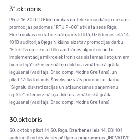
31.oktobris
Plkst.16:30 RTU Elektronikas un telekomunikāciju nozares
promocijas padomes “RTU P–08” atklātā sēdē Rīgā,
Elektronikas un datorzinātņu institūtā, Dzērbenes ielā 14,
101B auditorijā Oļegs Ņikišins aizstāv promocijas darbu
“Efektīvi optisko attēlu apstrādes algoritmi un to
implementācija mikroelektroniskās sistēmās lietojumiem
biometrijā” inženierzinātņu doktora zinātniskā grāda
iegūšanai (vadītājs: Dr.sc.comp. Modris Greitāns), un
plkst.17:45 Rolands Šāvelis aizstāv promocijas darbu
“Signālu diskretizācijas un atjaunošanas paņēmienu
izpēte” inženierzinātņu doktora zinātniskā grāda
iegūšanai (vadītājs: Dr.sc.comp. Modris Greitāns).
30.oktobris
30. oktobrī plkst.14:30, Rīgā, Dzērbenes ielā 14, EDI 101
auditorijā notiks Valsts pētījumu programmas „INOVATĪVO