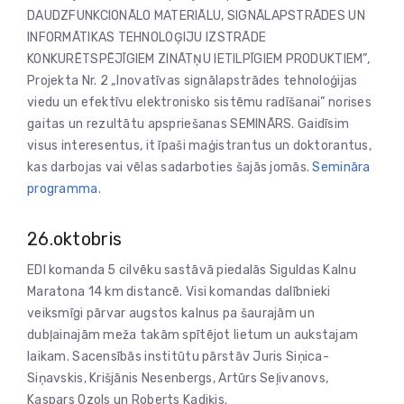
DAUDZFUNKCIONĀLO MATERIĀLU, SIGNĀLAPSTRĀDES UN
INFORMĀTIKAS TEHNOLOĢIJU IZSTRĀDE
KONKURĒTSPĒJĪGIEM ZINĀTŅU IETILPĪGIEM PRODUKTIEM”,
Projekta Nr. 2 „Inovatīvas signālapstrādes tehnoloģijas
viedu un efektīvu elektronisko sistēmu radīšanai” norises
gaitas un rezultātu apspriešanas SEMINĀRS. Gaidīsim
visus interesentus, it īpaši maģistrantus un doktorantus,
kas darbojas vai vēlas sadarboties šajās jomās.
Semināra
programma
.
26.oktobris
EDI komanda 5 cilvēku sastāvā piedalās Siguldas Kalnu
Maratona 14 km distancē. Visi komandas dalībnieki
veiksmīgi pārvar augstos kalnus pa šaurajām un
dubļainajām meža takām spītējot lietum un aukstajam
laikam. Sacensībās institūtu pārstāv Juris Siņica-
Siņavskis, Krišjānis Nesenbergs, Artūrs Seļivanovs,
Kaspars Ozols un Roberts Kadiķis.