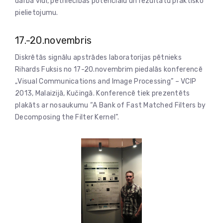
darba vidi, pētniecības potenciālu un rezultātu praktisko
pielietojumu.
17.-20.novembris
Diskrētās signālu apstrādes laboratorijas pētnieks
Rihards Fuksis no 17-20.novembrim piedalās konferencē
„Visual Communications and Image Processing” – VCIP
2013, Malaizijā, Kučingā. Konferencē tiek prezentēts
plakāts ar nosaukumu “A Bank of Fast Matched Filters by
Decomposing the Filter Kernel”.