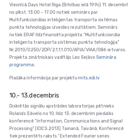
Viesnīcā Days Hotel Riga (Brīvības ielā 199c) 11. decembrī
no plkst. 13:00 – 17.00 notiek seminārs par
Multifunkcionālas inteliģentas transporta sistēmas
punkta tehnoloģijas izveides rezultātiem. Seminārs
notiek ERAF līdzfinansēta projekta “Multifunkcionāla
inteliģenta transporta sistēmas punkta tehnoloģija”
Nr.2010/0250/2DP/2.1.1.1.010/APIA/VIAA/086 ietvaros.
Projekta zinātniskais vadītājs Leo Seļāvo
Semināra
programma.
Plašāka informācija par projektu
mits.edi.lv
10.- 13.decembris
Diskrētās signālu apstrādes laboratorijas pētnieks
Rolands Šāvelis no 10. līdz 13. decembrim piedalās
konferencē “Information, Communications and Signal
Processing” (ICICS 2013) Tainanā, Taivānā. Konferencē
tiek prezentēts raksts “Extended Fourier series