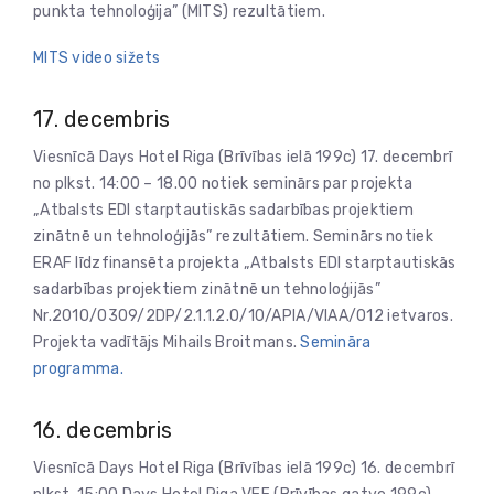
punkta tehnoloģija” (MITS) rezultātiem.
MITS video sižets
17. decembris
Viesnīcā Days Hotel Riga (Brīvības ielā 199c) 17. decembrī
no plkst. 14:00 – 18.00 notiek seminārs par projekta
„Atbalsts EDI starptautiskās sadarbības projektiem
zinātnē un tehnoloģijās” rezultātiem. Seminārs notiek
ERAF līdzfinansēta projekta „Atbalsts EDI starptautiskās
sadarbības projektiem zinātnē un tehnoloģijās”
Nr.2010/0309/2DP/2.1.1.2.0/10/APIA/VIAA/012 ietvaros.
Projekta vadītājs Mihails Broitmans.
Semināra
programma.
16. decembris
Viesnīcā Days Hotel Riga (Brīvības ielā 199c) 16. decembrī