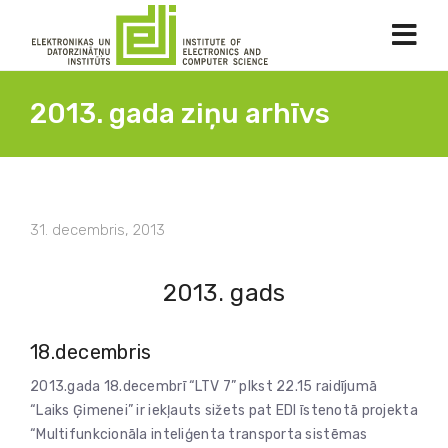
2013. gada ziņu arhīvs
31. decembris, 2013
2013. gads
18.decembris
2013.gada 18.decembrī “LTV 7” plkst 22.15 raidījumā
“Laiks Ģimenei” ir iekļauts sižets pat EDI īstenotā projekta
“Multifunkcionāla inteliģenta transporta sistēmas