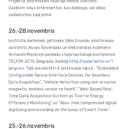
Projekta zinātniskais vadītājs Modris Greitāns.
Gaidīsim visus interesentus, kas darbojas vai vēlas
sadarboties šajā jomā.
26.-28.novembris
Institūta darbinieki: pētnieks Uldis Grunde, zinātniskais
asistents Aivars Ševerdaks un elektronikas inženieris
Armands Mezeriņš piedalās starptautiskajā konferencē
TELFOR 2013, Belgradā, Serbijā
http://www.telfor.rs/?
lang=en
. Tiek prezentēti 4 zinātniskie raksti : ”Embedded
Configurable Sensor Interface Devices for Seamless
Data Acquistion”, “Vehicle detection using non-invasive
magnetic wireless sensor network”, “Web-Based Real-
Time Data Acquisition System as Tool for Energy
Efficiency Monitoring” un “Alias-free compressed signal
digitizing and recording on the basis of Event Timer”.
25.-26.novembris