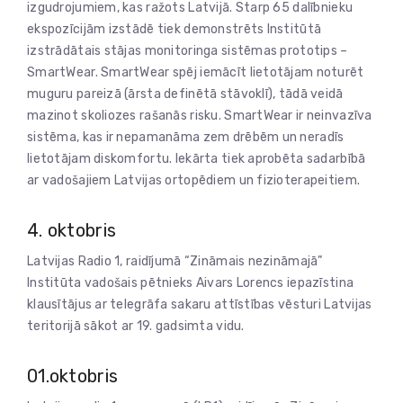
izgudrojumiem, kas ražots Latvijā. Starp 65 dalībnieku
ekspozīcijām izstādē tiek demonstrēts Institūtā
izstrādātais stājas monitoringa sistēmas prototips –
SmartWear. SmartWear spēj iemācīt lietotājam noturēt
muguru pareizā (ārsta definētā stāvoklī), tādā veidā
mazinot skoliozes rašanās risku. SmartWear ir neinvazīva
sistēma, kas ir nepamanāma zem drēbēm un neradīs
lietotājam diskomfortu. Iekārta tiek aprobēta sadarbībā
ar vadošajiem Latvijas ortopēdiem un fizioterapeitiem.
4. oktobris
Latvijas Radio 1, raidījumā “Zināmais nezināmajā”
Institūta vadošais pētnieks Aivars Lorencs iepazīstina
klausītājus ar telegrāfa sakaru attīstības vēsturi Latvijas
teritorijā sākot ar 19. gadsimta vidu.
01.oktobris