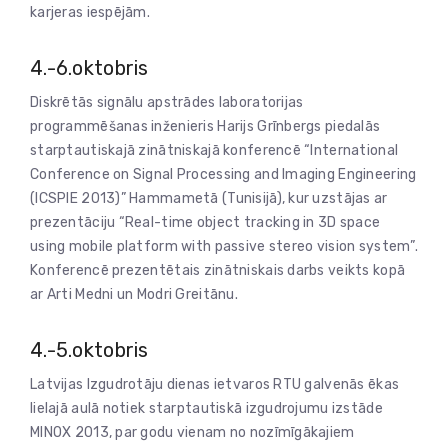
karjeras iespējām.
4.-6.oktobris
Diskrētās signālu apstrādes laboratorijas
programmēšanas inženieris Harijs Grīnbergs piedalās
starptautiskajā zinātniskajā konferencē “International
Conference on Signal Processing and Imaging Engineering
(ICSPIE 2013)” Hammametā (Tunisijā), kur uzstājas ar
prezentāciju “Real-time object tracking in 3D space
using mobile platform with passive stereo vision system”.
Konferencē prezentētais zinātniskais darbs veikts kopā
ar Arti Medni un Modri Greitānu.
4.-5.oktobris
Latvijas Izgudrotāju dienas ietvaros RTU galvenās ēkas
lielajā aulā notiek starptautiskā izgudrojumu izstāde
MINOX 2013, par godu vienam no nozīmīgākajiem