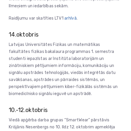
līmeņiem un iedarbības sekām.
Raidījumu var skatīties LTV1
arhīvā
.
14.oktobris
Latvijas Universitātes Fizikas un matemātikas
fakultātes fizikas bakalaura programmas 1. semestra
studenti iepazīstas ar Institūta laboratorijām un
zinātniskiem pētījumiem informāciju, komunikāciju un
signālu apstrādes tehnoloģijās, viedās integrētās datu
savākšanas, apstrādes un pārraides sistēmās, un
perspektīvajiem pētījumiem kiber-fizikālās sistēmās un
biomedicīnisko signālu ieguvē un apstrādē.
10.-12.oktobris
Viedā apģērba darba grupas “SmartWear” pārstāvis
Krišjānis Nesenbergs no 10. līdz 12. oktobrim apmeklēja