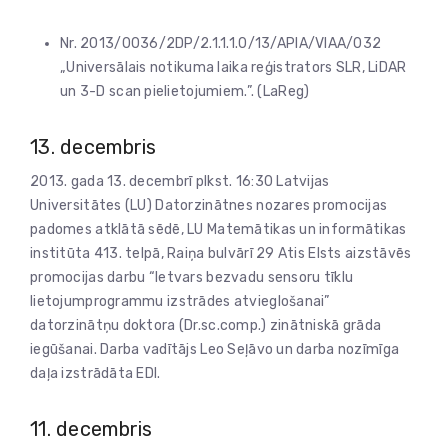
Nr. 2013/0036/2DP/2.1.1.1.0/13/APIA/VIAA/032
„Universālais notikuma laika reģistrators SLR, LiDAR
un 3-D scan pielietojumiem.”. (LaReg)
13. decembris
2013. gada 13. decembrī plkst. 16:30 Latvijas
Universitātes (LU) Datorzinātnes nozares promocijas
padomes atklātā sēdē, LU Matemātikas un informātikas
institūta 413. telpā, Raiņa bulvārī 29 Atis Elsts aizstāvēs
promocijas darbu “Ietvars bezvadu sensoru tīklu
lietojumprogrammu izstrādes atvieglošanai”
datorzinātņu doktora (Dr.sc.comp.) zinātniskā grāda
iegūšanai. Darba vadītājs Leo Seļāvo un darba nozīmīga
daļa izstrādāta EDI.
11. decembris