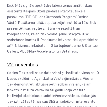
Diskrētās signālu apstrādes laboratorijas zinātniskais
asistents Kaspars Ozols piedalās starptautiskajā
pasākumā “EIT ICT Labs Outreach Program” Berlīnē,
Vācijā. Pasākuma laikā, popularizējot institūta tēlu, tiek
prezentēti sasniegtie zinātniskie rezultāti un
kompetences, kā arī tiek veidoti jauni, starptautiski
sadarbības kontakti. Pasākuma ietvaros tiek apmeklētas
arī trīs biznesa inkubatori – Startupbootcamp & Startup
Gallery, Plug&Play Accelerator un Betahaus.
22. novembris
Šodien Elektronikas un datorzinātņu institūtā viesojas 10.
klases skolēni no Āgenskalna Valsts ģimnāzijas. Viesiem
tiek demonstrēti aktuālie pētniecības virzieni, kā arī
ieskats institūta vairāk kā 50 gadu ilgajā vēsturē.
Motivējot skolniekus studēt inženierzinātnes, diskusijās
tiek iztirzātas tēmas saistībā ar radošo un interesanto