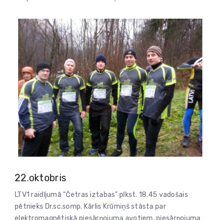
22.oktobris
LTV1 raidījumā “Četras iztabas” plkst. 18.45 vadošais
pētnieks Dr.sc.somp. Kārlis Krūmiņš stāsta par
elektromagnētiskā piesārņojuma avotiem, piesārņojuma