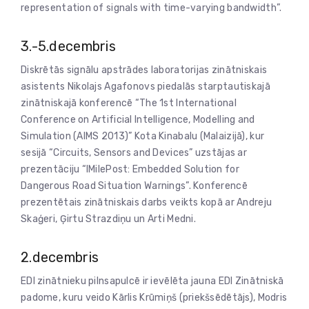
representation of signals with time-varying bandwidth”.
3.-5.decembris
Diskrētās signālu apstrādes laboratorijas zinātniskais
asistents Nikolajs Agafonovs piedalās starptautiskajā
zinātniskajā konferencē “The 1st International
Conference on Artificial Intelligence, Modelling and
Simulation (AIMS 2013)” Kota Kinabalu (Malaizijā), kur
sesijā “Circuits, Sensors and Devices” uzstājas ar
prezentāciju “IMilePost: Embedded Solution for
Dangerous Road Situation Warnings”. Konferencē
prezentētais zinātniskais darbs veikts kopā ar Andreju
Skaģeri, Ģirtu Strazdiņu un Arti Medni.
2.decembris
EDI zinātnieku pilnsapulcē ir ievēlēta jauna EDI Zinātniskā
padome, kuru veido Kārlis Krūmiņš (priekšsēdētājs), Modris