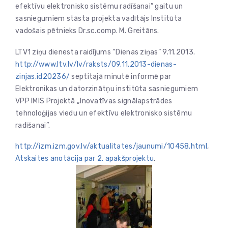
efektīvu elektronisko sistēmu radīšanai” gaitu un
sasniegumiem stāsta projekta vadītājs Institūta
vadošais pētnieks Dr.sc.comp. M. Greitāns.
LTV1 ziņu dienesta raidījums “Dienas ziņas” 9.11.2013.
http://www.ltv.lv/lv/raksts/09.11.2013-dienas-
zinjas.id20236/
septitajā minutē informē par
Elektronikas un datorzinātņu institūta sasniegumiem
VPP IMIS Projektā „Inovatīvas signālapstrādes
tehnoloģijas viedu un efektīvu elektronisko sistēmu
radīšanai”.
http://izm.izm.gov.lv/aktualitates/jaunumi/10458.html
,
Atskaites anotācija par 2. apakšprojektu
.