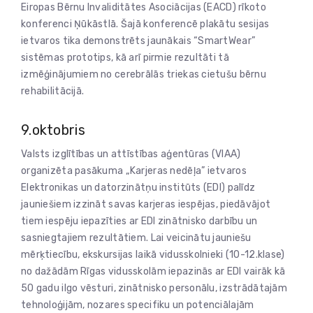
Eiropas Bērnu Invaliditātes Asociācijas (EACD) rīkoto
konferenci Ņūkāstlā. Šajā konferencē plakātu sesijas
ietvaros tika demonstrēts jaunākais “SmartWear”
sistēmas prototips, kā arī pirmie rezultāti tā
izmēģinājumiem no cerebrālās triekas cietušu bērnu
rehabilitācijā.
9.oktobris
Valsts izglītības un attīstības aģentūras (VIAA)
organizēta pasākuma „Karjeras nedēļa” ietvaros
Elektronikas un datorzinātņu institūts (EDI) palīdz
jauniešiem izzināt savas karjeras iespējas, piedāvājot
tiem iespēju iepazīties ar EDI zinātnisko darbību un
sasniegtajiem rezultātiem. Lai veicinātu jauniešu
mērķtiecību, ekskursijas laikā vidusskolnieki (10-12.klase)
no dažādām Rīgas vidusskolām iepazinās ar EDI vairāk kā
50 gadu ilgo vēsturi, zinātnisko personālu, izstrādātajām
tehnoloģijām, nozares specifiku un potenciālajām