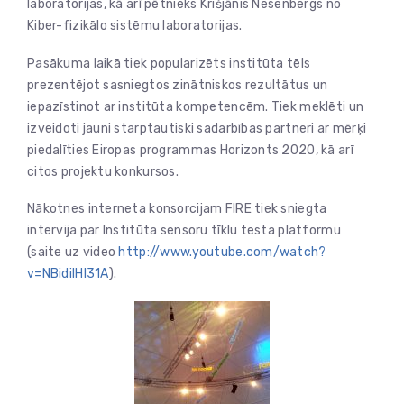
laboratorijas, kā arī pētnieks Krišjānis Nesenbergs no
Kiber-fizikālo sistēmu laboratorijas.
Pasākuma laikā tiek popularizēts institūta tēls
prezentējot sasniegtos zinātniskos rezultātus un
iepazīstinot ar institūta kompetencēm. Tiek meklēti un
izveidoti jauni starptautiski sadarbības partneri ar mērķi
piedalīties Eiropas programmas Horizonts 2020, kā arī
citos projektu konkursos.
Nākotnes interneta konsorcijam FIRE tiek sniegta
intervija par Institūta sensoru tīklu testa platformu
(saite uz video
http://www.youtube.com/watch?
v=NBidiIHl31A
).