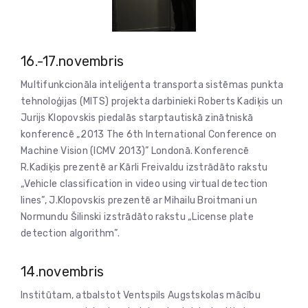
16.-17.novembris
Multifunkcionāla inteliģenta transporta sistēmas punkta
tehnoloģijas (MITS) projekta darbinieki Roberts Kadiķis un
Jurijs Klopovskis piedalās starptautiskā zinātniskā
konferencē „2013 The 6th International Conference on
Machine Vision (ICMV 2013)” Londonā. Konferencē
R.Kadiķis prezentē ar Kārli Freivaldu izstrādāto rakstu
„Vehicle classification in video using virtual detection
lines”, J.Klopovskis prezentē ar Mihailu Broitmani un
Normundu Šilinski izstrādāto rakstu „License plate
detection algorithm”.
14.novembris
Institūtam, atbalstot Ventspils Augstskolas mācību