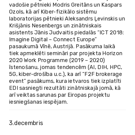
vadošie pētnieki Modris Greitāns un Kaspars
Ozols, kā arī Kiber-fizikālo sistēmu
laboratorijas pētnieki Aleksandrs Ļevinskis un
Krišjānis Nesenbergs un zinātniskais
asistents Jānis Judvaitis piedalās “ICT 2018:
Imagine Digital – Connect Europe”
pasaukumā Vīnē, Austrijā. Pasākuma laikā
tiek apmeklēti semināri par projekta Horizon
2020 Work Programme (2019 – 2020)
īstenošanu, jomas tendencēm (AI, DIH, HPC,
5G, kiber-drošība u.c.), ka arī “F2F brokerage
event” pasākums, kura ietvaros tiek izplatīti
EDI sasniegti rezultāti zinātniskajā jomā, kā
arī veiktas sarunas par Eiropas projektu
iesniegšanas iespējam.
3.decembris