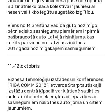
zinātniekiem, jo vairāk nekā puse no kopumā
80 zinātnieku plašā kolektīva ir jaunieši ar
nesen vai tikko iegūtu augstāko izglītību.
Viens no M.Greitāna vadībā gūto nozīmīgo
pētniecisko sasniegumu piemēriem ir pirmā
pašbraucošā auto Latvijā risinājums, kas
atzīts par vienu no Latvijas zinātnes
2017.gada nozīmīgākajiem sasniegumiem.
11.-12.oktobris
Biznesa tehnoloģiju izstādes un konferences
“RIGA COMM 2018” ietvaros Starptautiskajā
izstāžu centrā Ķīpsalā var klātienē satikties
ar Institūta pētniekiem, kā arī iepazīties ar
sasniegumiem nākotnes auto jomā un citiem
jaunumiem.