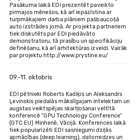
Pasākuma laikā EDI prezentēt paveikto
pirmajos mēnešos, kā arī iepazīstina ar
turpmākajiem darba plāniem pašbaucošā
auto izstrādes jomā. Ar projekta partneriem
tiek diskutēts par EDI piedāvāto
demonstratoru, tā prasību un specifikāciju
definēšanu, kā arī arhitektūras izveidi. Vairāk
par projektu
http://www.prystine.eu/
09.-11. oktobris
EDI pētnieki Roberts Kadiķis un Aleksandrs
Ļevinskis piedalās mākslīgajam intelektam un
augstas veiktspējas skaitļošanai veltītā
konferencē “GPU Technology Conference”
(GTC EU) Minhenē, Vācijā. Konferences laikā
tiek popularizēti EDI sasniegumi dziļās
apmācības (deep learning), datorredzes un