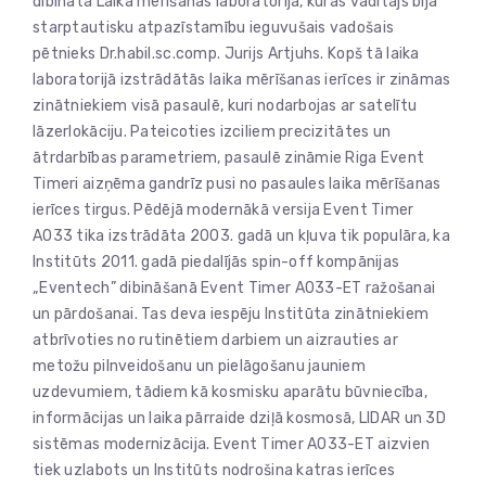
dibināta Laika mērīšanas laboratorija, kuras vadītājs bija
starptautisku atpazīstamību ieguvušais vadošais
pētnieks Dr.habil.sc.comp. Jurijs Artjuhs. Kopš tā laika
laboratorijā izstrādātās laika mērīšanas ierīces ir zināmas
zinātniekiem visā pasaulē, kuri nodarbojas ar satelītu
lāzerlokāciju. Pateicoties izciliem precizitātes un
ātrdarbības parametriem, pasaulē zināmie Riga Event
Timeri aizņēma gandrīz pusi no pasaules laika mērīšanas
ierīces tirgus. Pēdējā modernākā versija Event Timer
A033 tika izstrādāta 2003. gadā un kļuva tik populāra, ka
Institūts 2011. gadā piedalījās spin-off kompānijas
„Eventech” dibināšanā Event Timer A033-ET ražošanai
un pārdošanai. Tas deva iespēju Institūta zinātniekiem
atbrīvoties no rutinētiem darbiem un aizrauties ar
metožu pilnveidošanu un pielāgošanu jauniem
uzdevumiem, tādiem kā kosmisku aparātu būvniecība,
informācijas un laika pārraide dziļā kosmosā, LIDAR un 3D
sistēmas modernizācija. Event Timer A033-ET aizvien
tiek uzlabots un Institūts nodrošina katras ierīces