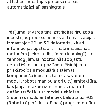
attīstību industrijas procesu norises
automatizācijai” sasniegtais.
Pētījuma ietvaros tika izstrādāta rīku kopa
industrijas procesu norises automatizācijai,
izmantojot 2D un 3D datorredzi, kā arī
informācijas apstrādi ar mašīnmācīšanās
metodēm (neironu tīkli, “deep learning”) u.c.
tehnoloģijām, lai nodrošinātu objektu
detektēšanu un atpazīšanu. Risinājuma
priekšrocība ir modulārā sistēmas
komponenšu (sensori, kameras, stereo
moduļi, robota manipulatori u.c.) arhitektūra,
kas ļauj ar mazām izmaiņām, izmantot
dažādu ražotāju un modeļu iekārtas.
Sistēmas modularitāte tiek balstīta uz ROS
(Robotu Operētājsistēmas) programmatūru.