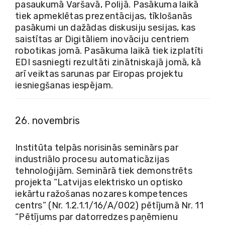
pasaukumā Varšavā, Polijā. Pasākuma laikā
tiek apmeklētas prezentācijas, tīklošanās
pasākumi un dažādas diskusiju sesijas, kas
saistītas ar Digitāliem inovāciju centriem
robotikas jomā. Pasākuma laikā tiek izplatīti
EDI sasniegti rezultāti zinātniskajā jomā, kā
arī veiktas sarunas par Eiropas projektu
iesniegšanas iespējam.
26. novembris
Institūta telpās norisinās seminārs par
industriālo procesu automaticāzijas
tehnoloģijām. Seminārā tiek demonstrēts
projekta “Latvijas elektrisko un optisko
iekārtu ražošanas nozares kompetences
centrs” (Nr.
1.2.1.1/16/A/002
) pētījumā Nr. 11
“Pētījums par datorredzes paņēmienu