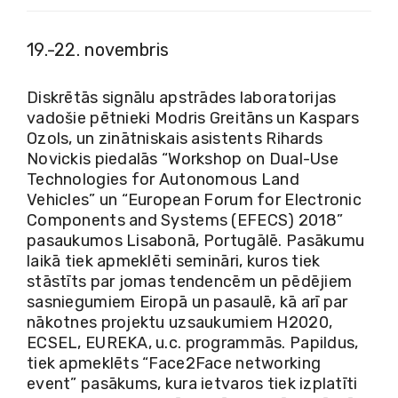
19.-22. novembris
Diskrētās signālu apstrādes laboratorijas
vadošie pētnieki Modris Greitāns un Kaspars
Ozols, un zinātniskais asistents Rihards
Novickis piedalās “Workshop on Dual-Use
Technologies for Autonomous Land
Vehicles” un “European Forum for Electronic
Components and Systems (EFECS) 2018”
pasaukumos Lisabonā, Portugālē. Pasākumu
laikā tiek apmeklēti semināri, kuros tiek
stāstīts par jomas tendencēm un pēdējiem
sasniegumiem Eiropā un pasaulē, kā arī par
nākotnes projektu uzsaukumiem H2020,
ECSEL, EUREKA, u.c. programmās. Papildus,
tiek apmeklēts “Face2Face networking
event” pasākums, kura ietvaros tiek izplatīti