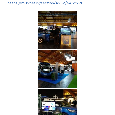
https://m.tvnet.lv/section/4252/6432298