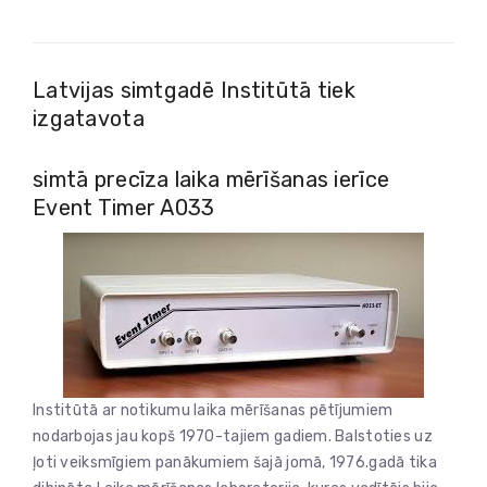
Latvijas simtgadē Institūtā tiek
izgatavota
simtā precīza laika mērīšanas ierīce
Event Timer A033
Institūtā ar notikumu laika mērīšanas pētījumiem
nodarbojas jau kopš 1970-tajiem gadiem. Balstoties uz
ļoti veiksmīgiem panākumiem šajā jomā, 1976.gadā tika