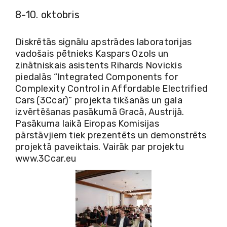
8-10. oktobris
Diskrētās signālu apstrādes laboratorijas
vadošais pētnieks Kaspars Ozols un
zinātniskais asistents Rihards Novickis
piedalās “Integrated Components for
Complexity Control in Affordable Electrified
Cars (3Ccar)” projekta tikšanās un gala
izvērtēšanas pasākumā Gracā, Austrijā.
Pasākuma laikā Eiropas Komisijas
pārstāvjiem tiek prezentēts un demonstrēts
projektā paveiktais. Vairāk par projektu
www.3Ccar.eu