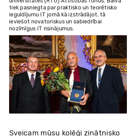
universitātes (RTU) Attīstības fonds. Balva
tiek pasniegta par praktisko un teorētisko
ieguldījumu IT jomā kā izstrādājot, tā
ieviešot novatoriskus un sabiedrībai
nozīmīgus IT risinājumus.
Sveicam mūsu kolēģi zinātnisko