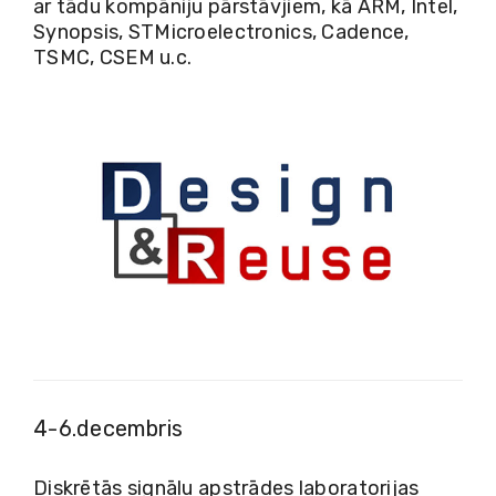
ar tādu kompāniju pārstāvjiem, kā ARM, Intel,
Synopsis, STMicroelectronics, Cadence,
TSMC, CSEM u.c.
4-6.decembris
Diskrētās signālu apstrādes laboratorijas