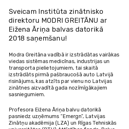
Sveicam Institūta zinātnisko
direktoru MODRI GREITĀNU ar
Eižena Āriņa balvas datorikā
2018 saņemšanu!
Modra Greitāna vadībā ir izstrādātas vairākas
viedas sistēmas medicīnas, industrijas un
transporta pielietojumiem, tai skaitā
izstrādāts pirmā pašbraucošā auto Latvijā
risinājums, kas atzīts par vienu no Latvijas
zinātnes aizvadītā gada nozīmīgākajiem
sasniegumiem.
Profesora Eižena Āriņa balvu datorikā
pasniedz uzņēmums “Emergn”, Latvijas
Zinātņu akadēmija (LZA) un Rīgas Tehniskās