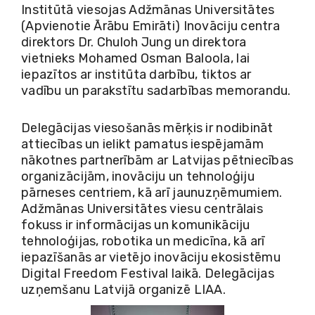
Institūtā viesojas Adžmānas Universitātes
(Apvienotie Ārābu Emirāti) Inovāciju centra
direktors Dr. Chuloh Jung un direktora
vietnieks Mohamed Osman Baloola, lai
iepazītos ar institūta darbību, tiktos ar
vadību un parakstītu sadarbības memorandu.
Delegācijas viesošanās mērķis ir nodibināt
attiecības un ielikt pamatus iespējamām
nākotnes partnerībām ar Latvijas pētniecības
organizācijām, inovāciju un tehnoloģiju
pārneses centriem, kā arī jaunuzņēmumiem.
Adžmānas Universitātes viesu centrālais
fokuss ir informācijas un komunikāciju
tehnoloģijas, robotika un medicīna, kā arī
iepazīšanās ar vietējo inovāciju ekosistēmu
Digital Freedom Festival laikā. Delegācijas
uzņemšanu Latvijā organizē LIAA.