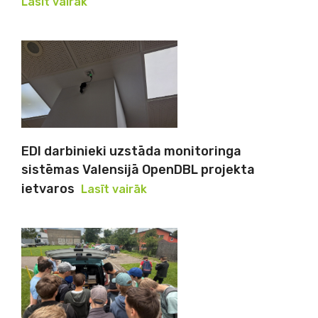
Lasīt vairāk
EDI darbinieki uzstāda monitoringa
sistēmas Valensijā OpenDBL projekta
ietvaros
Lasīt vairāk