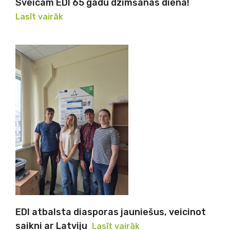
Sveicam EDI 65 gadu dzimšanas dienā!
Lasīt vairāk
EDI atbalsta diasporas jauniešus, veicinot
saikni ar Latviju
Lasīt vairāk