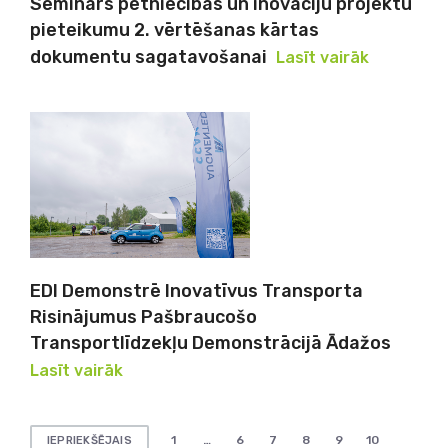
Seminārs pētniecības un inovāciju projektu
pieteikumu 2. vērtēšanas kārtas
dokumentu sagatavošanai
Lasīt vairāk
EDI Demonstrē Inovatīvus Transporta
Risinājumus Pašbraucošo
Transportlīdzekļu Demonstrācijā Ādažos
Lasīt vairāk
Ziņu
1
…
6
7
8
9
10
IEPRIEKŠĒJAIS