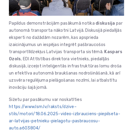
Papildus demonstrācijām pasākumā notika
diskusija
par
autonomā transporta nākotni Latvijā. Diskusijā piedalījās
eksperti no dažādām nozarēm, kas apsprieda
izaicinājumus un iespējas integrēt pašbraucošos
transportlīdzekļus Latvijas transporta sistēmā.
Kaspars
Ozols
, EDI Attīstības direktora vietnieks, piedalījās
diskusijā, izceļot inteliģentās infrastruktūras lomu droša
un efektīva autonomā braukšanas nodrošināšanā, kā arī
uzsvēra regulējuma pielāgošanas nozīmi, lai atbalstītu
inovāciju šajā jomā.
Sižetu par pasākumu var noskatīties
https://www.lsm.lv/raksts/dzive–
stils/motori/18.06.2025-video-izbrauciens-piepilseta-
ar-latvijas-petnieku-pielagotu-pasbraucosu-
auto.a603804/