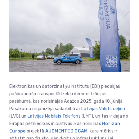
Elektronikas un datorzinātņu institūts (EDI) piedalījās
pašbraucošo transportlīdzekļu demonstrācijas
pasākumā, kas norisinājās Ādažos 2025. gada 18. jūnijā.
Pasākumu organizēja sadarbībā ar
Latvijas Valsts ceļiem
(LVC) un
Latvijas Mobilais Telefons
(LMT), un tas ir daļa no
Eiropas pētniecības iniciatīvas, kas norisinās
Horizon
Europe
projektā
AUGMENTED CCAM
, kura mērķis ir
attīstīt gan fizisko, gan digitālo infrastruktūru, lai