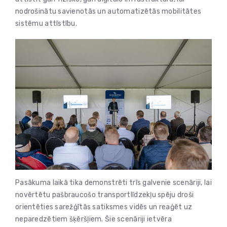
nodrošinātu savienotās un automatizētās mobilitātes
sistēmu attīstību.
Pasākuma laikā tika demonstrēti trīs galvenie scenāriji, lai
novērtētu pašbraucošo transportlīdzekļu spēju droši
orientēties sarežģītās satiksmes vidēs un reaģēt uz
neparedzētiem šķēršļiem. Šie scenāriji ietvēra