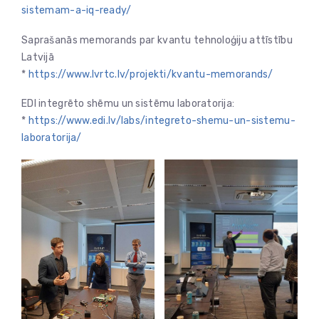
sistemam-a-iq-ready/
Saprašanās memorands par kvantu tehnoloģiju attīstību
Latvijā
*
https://www.lvrtc.lv/projekti/kvantu-memorands/
EDI integrēto shēmu un sistēmu laboratorija:
*
https://www.edi.lv/labs/integreto-shemu-un-sistemu-
laboratorija/