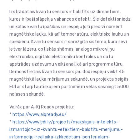
Izstrādātais kvantu sensors ir balstīts uz dimantiem,
kuros ir īpaši slāpekļa vakances defekti. Šie defekti sniedz
unikālas kvantu īpašības un iespēju ļoti precīzi nomērīt
magnētisko lauku, kā arī temperatūru, elektrisko lauku un
spiedienu. Kvantu sensors ir sarežģīta sistēma, kura sevī
ietver lāzeru, optiskās shēmas, analogo mikroviļņu
elektroniku, digitālo elektroniku kontroles un datu
apstrādes uzdevumu veikšanai, kā arī programmatūru.
Demonstrētais kvantu sensors jau dod iespēju veikt 45
magnētiskā lauka mērījumus sekundē, un projekta beigās
EDI ar starptautiskajiem partneriem vēlas sasniegt 5000
nolases sekundē.
Vairāk par A-IQ Ready projektu:
*
https://www.aiqready.eu/
*
https://www.edi.lv/projects/maksligais-intelekts-
izmantojot-uz-kvantu-efektiem-balstitu-merijumu-
informaciju-reallaika-izkliedetam-periferialam-