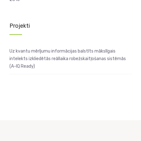
Projekti
Uz kvantu mērījumu informācijas balstīts mākslīgais
intelekts izkliedētās reāllaika robežskaitļošanas sistēmās
(A-IQ Ready)