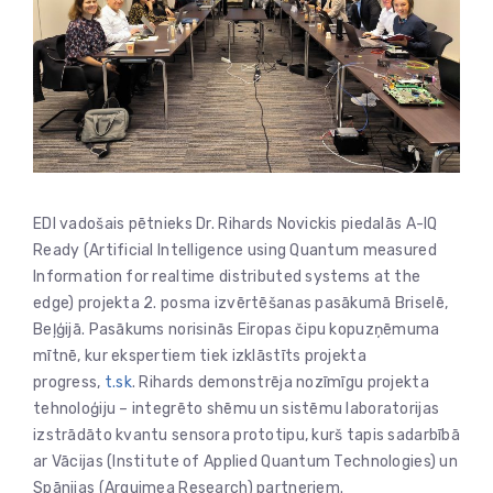
EDI vadošais pētnieks Dr. Rihards Novickis piedalās A-IQ
Ready (Artificial Intelligence using Quantum measured
Information for realtime distributed systems at the
edge) projekta 2. posma izvērtēšanas pasākumā Briselē,
Beļģijā. Pasākums norisinās Eiropas čipu kopuzņēmuma
mītnē, kur ekspertiem tiek izklāstīts projekta
progress,
t.sk
. Rihards demonstrēja nozīmīgu projekta
tehnoloģiju – integrēto shēmu un sistēmu laboratorijas
izstrādāto kvantu sensora prototipu, kurš tapis sadarbībā
ar Vācijas (Institute of Applied Quantum Technologies) un
Spānijas (Arquimea Research) partneriem.