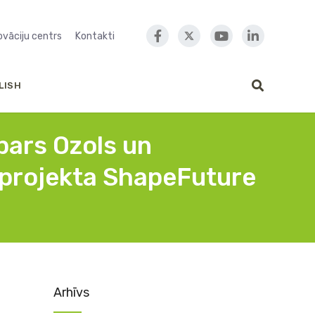
novāciju centrs
Kontakti
LISH
pars Ozols un
s projekta ShapeFuture
Arhīvs