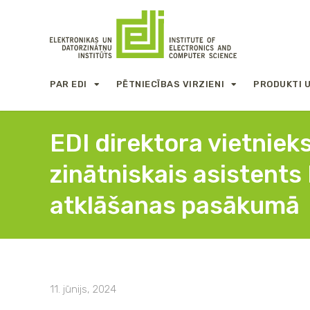
PAR EDI
PĒTNIECĪBAS VIRZIENI
PRODUKTI 
EDI direktora vietniek
zinātniskais asistent
atklāšanas pasākumā
11. jūnijs, 2024