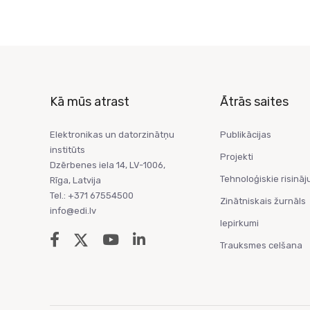
Kā mūs atrast
Ātrās saites
Elektronikas un datorzinātņu
Publikācijas
institūts
Projekti
Dzērbenes iela 14, LV-1006,
Tehnoloģiskie risināj
Rīga, Latvija
Tel.: +371 67554500
Zinātniskais žurnāls
info@edi.lv
Iepirkumi
Trauksmes celšana