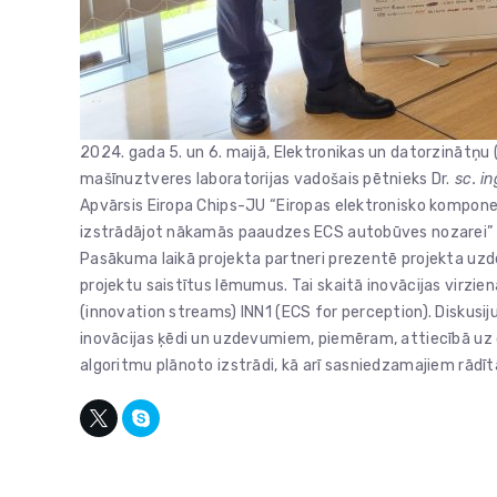
2024. gada 5. un 6. maijā, Elektronikas un datorzinātņu 
mašīnuztveres laboratorijas vadošais pētnieks Dr.
sc. in
Apvārsis Eiropa Chips-JU “Eiropas elektronisko kompon
izstrādājot nākamās paaudzes ECS autobūves nozarei” 
Pasākuma laikā projekta partneri prezentē projekta uzdev
projektu saistītus lēmumus. Tai skaitā inovācijas virzie
(innovation streams) INN1 (ECS for perception). Diskusij
inovācijas ķēdi un uzdevumiem, piemēram, attiecībā uz d
algoritmu plānoto izstrādi, kā arī sasniedzamajiem rādīt