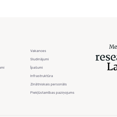
Vakances
Sludinājumi
umi
Īpašumi
Infrastruktūra
Zinātniskais personāls
Piekļūstamības paziņojums