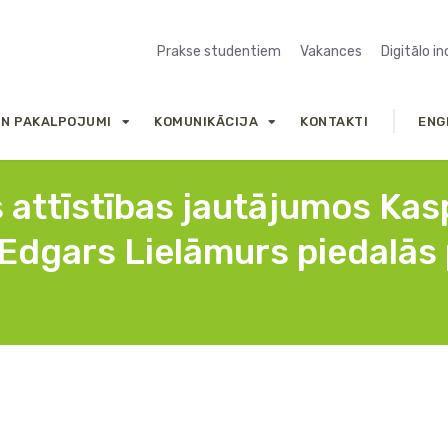
Prakse studentiem
Vakances
Digitālo i
UN PAKALPOJUMI
KOMUNIKĀCIJA
KONTAKTI
ENG
s attīstības jautājumos Kas
s Edgars Lielāmurs piedalā