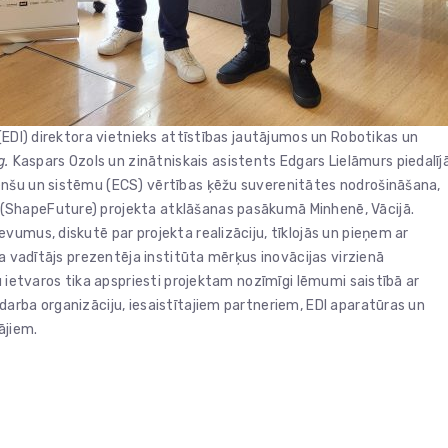
(EDI) direktora vietnieks attīstības jautājumos un Robotikas un
g.
Kaspars Ozols un zinātniskais asistents Edgars Lielāmurs piedalīj
enšu un sistēmu (ECS) vērtības ķēžu suverenitātes nodrošināšana,
(ShapeFuture) projekta atklāšanas pasākumā Minhenē, Vācijā.
umus, diskutē par projekta realizāciju, tīklojās un pieņem ar
na vadītājs prezentēja institūta mērķus inovācijas virzienā
u ietvaros tika apspriesti projektam nozīmīgi lēmumi saistībā ar
arba organizāciju, iesaistītajiem partneriem, EDI aparatūras un
ājiem.