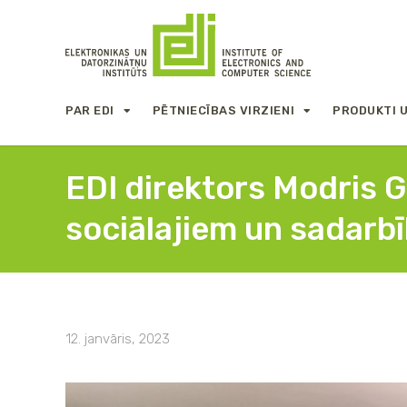
PAR EDI
PĒTNIECĪBAS VIRZIENI
PRODUKTI 
EDI direktors Modris G
sociālajiem un sadarb
12. janvāris, 2023