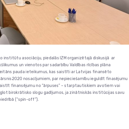
o institūtu asociāciju, piedalās IZM organizētajā diskusijā ar
ekšlikumus un vienotos par sadarbību Valdības rīcības plāna
eitāns pauda ieteikumus, kas saistīti ar Latvijas finansēto
ārsnis2020 nosacījumiem, par nepieciešamību ieguldīt finasējumu
esaistīt finansējumu no “ārpuses” – starptautiskiem avotiem vai
ot birokrātisko slogu gadījumos, ja zinātniskās institūcijas savu
iedrībā (“spin-off”).