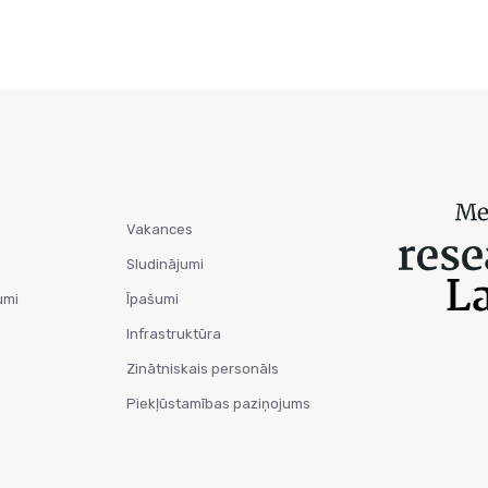
Vakances
Sludinājumi
umi
Īpašumi
Infrastruktūra
Zinātniskais personāls
Piekļūstamības paziņojums