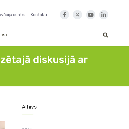
novāciju centrs
Kontakti
LISH
zētajā diskusijā ar
Arhīvs