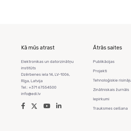
Kā mūs atrast
Ātrās saites
Elektronikas un datorzinātņu
Publikācijas
institūts
Projekti
Dzērbenes iela 14, LV-1006,
Tehnoloģiskie risināj
Rīga, Latvija
Tel.: +371 67554500
Zinātniskais žurnāls
info@edi.lv
Iepirkumi
Trauksmes celšana