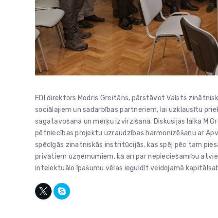
EDI direktors Modris Greitāns, pārstāvot Valsts zinātnisk
sociālajiem un sadarbības partneriem, lai uzklausītu pri
sagatavošanā un mērķu izvirzīšanā. Diskusijas laikā M.Gr
pētniecības projektu uzraudzības harmonizēšanu ar Apv
spēcīgās zinatniskās instritūcijās, kas spēj pēc tam pi
privātiem uzņēmumiem, kā arī par nepieciešamību atviegl
intelektuālo īpašumu vēlas ieguldīt veidojamā kapitālsab