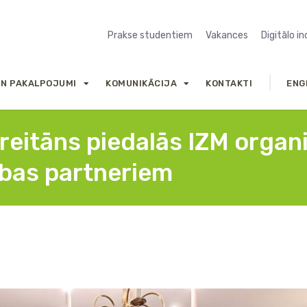
Prakse studentiem
Vakances
Digitālo i
UN PAKALPOJUMI
KOMUNIKĀCIJA
KONTAKTI
ENG
reitāns piedalās IZM organi
ības partneriem