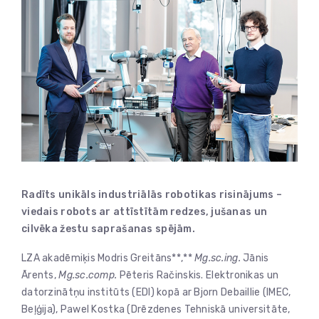
Radīts unikāls industriālās robotikas risinājums –
viedais robots ar attīstītām redzes, jušanas un
cilvēka žestu saprašanas spējām.
LZA akadēmiķis Modris Greitāns**,**
Mg.sc.ing.
Jānis
Ārents,
Mg.sc.comp.
Pēteris Račinskis. Elektronikas un
datorzinātņu institūts (EDI) kopā ar Bjorn Debaillie (IMEC,
Beļģija), Pawel Kostka (Drēzdenes Tehniskā universitāte,