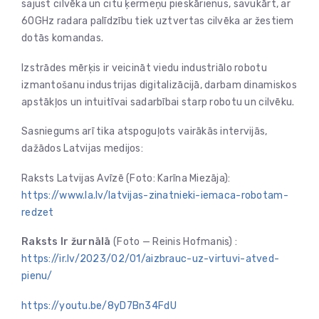
sajust cilvēka un citu ķermeņu pieskārienus, savukārt, ar
60GHz radara palīdzību tiek uztvertas cilvēka ar žestiem
dotās komandas.
Izstrādes mērķis ir veicināt viedu industriālo robotu
izmantošanu industrijas digitalizācijā, darbam dinamiskos
apstākļos un intuitīvai sadarbībai starp robotu un cilvēku.
Sasniegums arī tika atspoguļots vairākās intervijās,
dažādos Latvijas medijos:
Raksts Latvijas Avīzē (Foto: Karīna Miezāja):
https://www.la.lv/latvijas-zinatnieki-iemaca-robotam-
redzet
Raksts Ir žurnālā
(Foto — Reinis Hofmanis) :
https://ir.lv/2023/02/01/aizbrauc-uz-virtuvi-atved-
pienu/
https://youtu.be/8yD7Bn34FdU