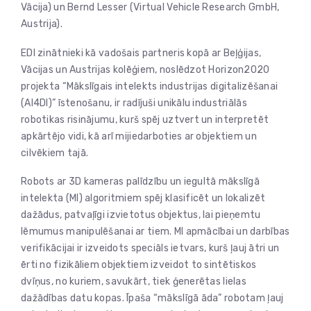
Vācija) un Bernd Lesser (Virtual Vehicle Research GmbH,
Austrija).
EDI zinātnieki kā vadošais partneris kopā ar Beļģijas,
Vācijas un Austrijas kolēģiem, noslēdzot Horizon2020
projekta “Mākslīgais intelekts industrijas digitalizēšanai
(AI4DI)” īstenošanu, ir radījuši unikālu industriālās
robotikas risinājumu, kurš spēj uztvert un interpretēt
apkārtējo vidi, kā arī mijiedarboties ar objektiem un
cilvēkiem tajā.
Robots ar 3D kameras palīdzību un iegultā mākslīgā
intelekta (MI) algoritmiem spēj klasificēt un lokalizēt
dažādus, patvaļīgi izvietotus objektus, lai pieņemtu
lēmumus manipulēšanai ar tiem. MI apmācībai un darbības
verifikācijai ir izveidots speciāls ietvars, kurš ļauj ātri un
ērti no fizikāliem objektiem izveidot to sintētiskos
dvīņus, no kuriem, savukārt, tiek ģenerētas lielas
dažādības datu kopas. Īpaša “mākslīgā āda” robotam ļauj