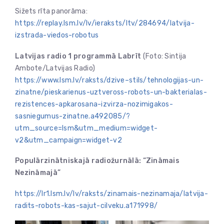
Sižets rīta panorāma:
https://replay.lsm.lv/lv/ieraksts/ltv/284694/latvija-
izstrada-viedos-robotus
Latvijas radio 1 programmā Labrīt
(Foto: Sintija
Ambote/Latvijas Radio)
https://www.lsm.lv/raksts/dzive–stils/tehnologijas-un-
zinatne/pieskarienus-uztveross-robots-un-bakterialas-
rezistences-apkarosana-izvirza-nozimigakos-
sasniegumus-zinatne.a492085/?
utm_source=lsm&utm_medium=widget-
v2&utm_campaign=widget-v2
Populārzinātniskajā radiožurnālā: “Zināmais
Nezināmajā”
https://lr1.lsm.lv/lv/raksts/zinamais-nezinamaja/latvija-
radits-robots-kas-sajut-cilveku.a171998/