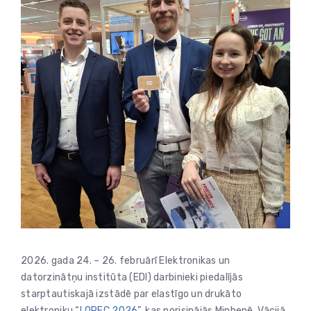
2026. gada 24. – 26. februārī Elektronikas un
datorzinātņu institūta (EDI) darbinieki piedalījās
starptautiskajā izstādē par elastīgo un drukāto
elektroniku “
LOPEC 2026
”, kas norisinājās Minhenē, Vācijā.