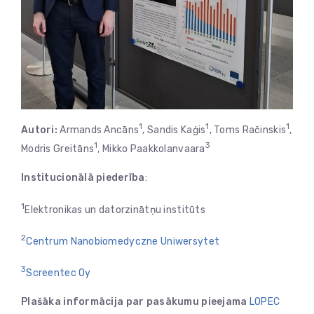
1
1
1
Autori:
Armands Ancāns
, Sandis Kaģis
, Toms Račinskis
,
1
3
Modris Greitāns
, Mikko Paakkolanvaara
Institucionālā piederība
:
1
Elektronikas un datorzinātņu institūts
2
Centrum Nanobiomedyczne Uniwersytet
3
Screentec Oy
Plašāka informācija par pasākumu pieejama
LOPEC