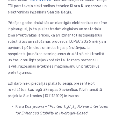
EDI pārstāvēja elektronikas tehniķe
Klara Kuzņecova
un
elektronikas inženieris
Sandis Kaģis
.
Pēdējos gados drukātās un elastīgās elektronikas nozīme
ir pieaugusi, jo tā ļauj izstrādāt vieglākas un materiālu
ziņā efektīvākas ierīces, kā arī izmantot ilgtspējīgākus
substrātus un ražošanas procesus. LOPEC 2026 mērķis ir
apvienot pētniekus un industrijas pārstāvjus, lai
apspriestu jaunākos sasniegumus drukātajā elektronikā
un tās lomu ilgtspējas kontekstā, tostarp materiālu
izvēli, ražošanas ietekmes mazināšanu un praktiskus
pielietojumus.
EDI darbinieki piedalījās plakātu sesijā, prezentējot
rezultātus, kas iegūti Eiropas Savienības līdzfinansētā
projekta Sustronics (101112109) ietvaros:
Klara Kuzņecova – “
Printed Ti
C
T
MXene Interfaces
3
2
x
for Enhanced Stability in Hydrogel-Based