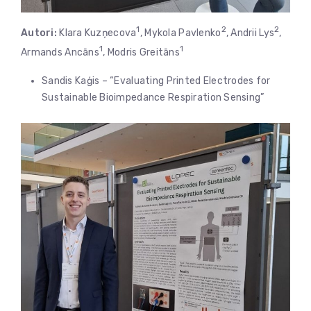
1
2
2
Autori:
Klara Kuzņecova
, Mykola Pavlenko
, Andrii Lys
,
1
1
Armands Ancāns
, Modris Greitāns
Sandis Kaģis – “Evaluating Printed Electrodes for
Sustainable Bioimpedance Respiration Sensing”