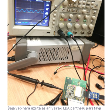
Šajā vebinārā uzstājās arī vairāki LDA partneru pārstāvji