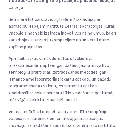
tika apskatītas digitālo prasmju apmācību iespējas
Latvijā.
Seminārā EDI pārstāvis Egils Bēriņš izklāstīja par
apmācību iespējām institūta četrās laboratorijās, kurās
vadošie zinātnieki izstrādā inovatīvus risinājumus, kā arī
sadarbojas ar ārzemju kompānijām un universitātēm
kopīgos projektos.
Apmācības, kas vairāk domātas cilvēkiem ar
priekšzināšanām, aptver gan dažādu jaunu inovatīvu
tehnoloģiju praktiskās izstrādāšanas metodes, gan
izmantojamo laboratorijas iekārtu apskatu un dažādu
programmēšanas valodu, instrumentu apskatu,
kiberdrošības riskus sensoru tīkla veidošanas gadījumā,
mākslīgā intelekta izmantošanu utt.
Viena apmācību komplekta daļa ir veltīta kompāniju
vadošajiem darbiniekiem un atklāj jaunas iespējas
inovāciju izstrādāšanā sadarbībā ar zinātnisko institūtu.