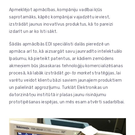
Apmeklējot apmācības, kompāniju vadībai kļūs
saprotamāks, kāpēc kompānijai vajadzētu ieviest,
izstrādāt jaunus inovatīvus produktus, kā to pareizi
izdarīt un ar ko īsti sākt.
Šādās apmācībās EDI speciālisti dalās pieredzē un
apmāca arī to, kā aizsargāt savu jaunradīto intelektuālo
īpašumu, kā pieteikt patentus, ar kādiem zemūdens
akmeņiem būs jāsaskaras tehnoloģiju komercializēšanas
procesā, kā labāk izstrādāt
go-to
market
stratēģijas, lai
varētu veidot klientu bāzi saviem jaunajiem produktiem
un palielināt apgrozījumu. Turklāt Elektronikas un
datorzinātņu institūtā ir plašas jaunu risinājumu
prototipēšanas iespējas, un mēs esam atvērti sadarbībai.