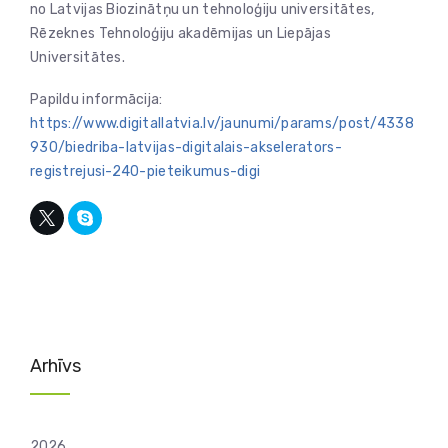
no Latvijas Biozinātņu un tehnoloģiju universitātes,
Rēzeknes Tehnoloģiju akadēmijas un Liepājas
Universitātes.
Papildu informācija:
https://www.digitallatvia.lv/jaunumi/params/post/4338
930/biedriba-latvijas-digitalais-akselerators-
registrejusi-240-pieteikumus-digi
Arhīvs
2026