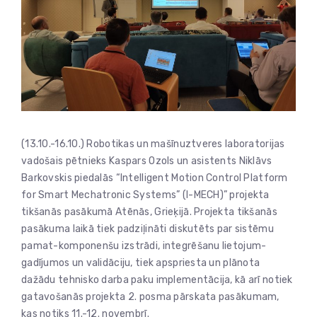
(13.10.-16.10.) Robotikas un mašīnuztveres laboratorijas
vadošais pētnieks Kaspars Ozols un asistents Niklāvs
Barkovskis piedalās “Intelligent Motion Control Platform
for Smart Mechatronic Systems” (I-MECH)” projekta
tikšanās pasākumā Atēnās, Grieķijā. Projekta tikšanās
pasākuma laikā tiek padziļināti diskutēts par sistēmu
pamat-komponenšu izstrādi, integrēšanu lietojum-
gadījumos un validāciju, tiek apspriesta un plānota
dažādu tehnisko darba paku implementācija, kā arī notiek
gatavošanās projekta 2. posma pārskata pasākumam,
kas notiks 11.-12. novembrī.