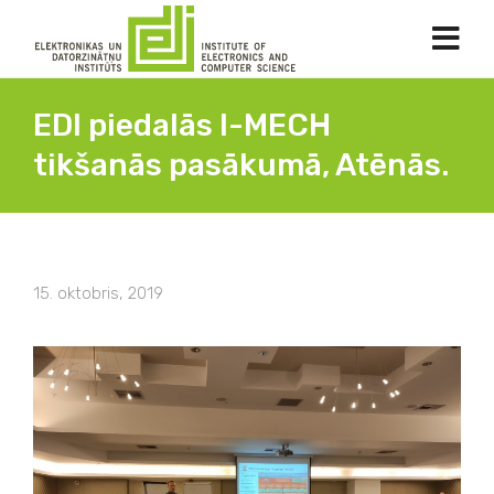
EDI piedalās I-MECH
tikšanās pasākumā, Atēnās.
15. oktobris, 2019