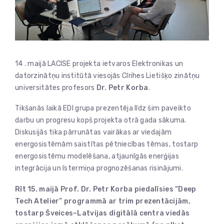
14 . maijā LACISE projekta ietvaros Elektronikas un
datorzinātņu institūtā viesojās Cīrihes Lietišķo zinātņu
universitātes profesors
Dr. Petr Korba
.
Tikšanās laikā EDI grupa prezentēja līdz šim paveikto
darbu un progresu kopš projekta otrā gada sākuma.
Diskusijās tika pārrunātas vairākas ar viedajām
energosistēmām saistītas pētniecības tēmas, tostarp
energosistēmu modelēšana, atjaunīgās enerģijas
integrācija un īstermiņa prognozēšanas risinājumi.
Rīt 15. maijā Prof. Dr. Petr Korba piedalīsies “Deep
Tech Atelier” programmā ar trim prezentācijām,
tostarp Šveices–Latvijas digitālā centra viedās