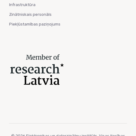
Infrastruktūra
Zinātniskais personāls
Piekļūstamības paziņojums
© 2026 Elektronikas un datorzinātņu institūts. Visas tiesības