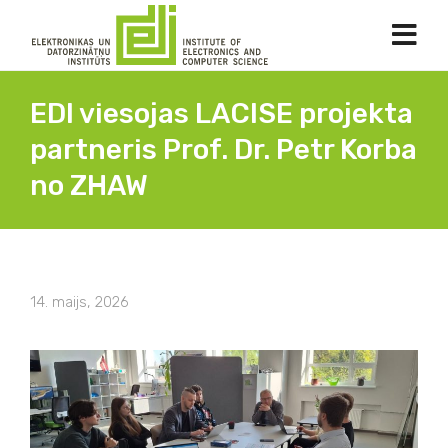
EDI viesojas LACISE projekta
partneris Prof. Dr. Petr Korba
no ZHAW
14. maijs, 2026