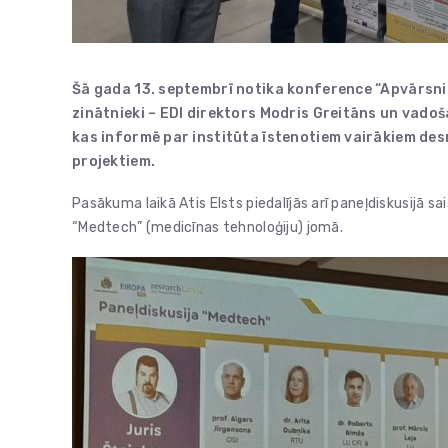
Šā gada 13. septembrī notika konference “Apvārsnis E
zinātnieki – EDI direktors Modris Greitāns un vadoš
kas informē par institūta īstenotiem vairākiem de
projektiem.
Pasākuma laikā Atis Elsts piedalījās arī paneļdiskusijā 
“Medtech” (medicīnas tehnoloģiju) jomā.