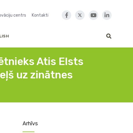
novāciju centrs
Kontakti
LISH
ētnieks Atis Elsts
eļš uz zinātnes
Arhīvs