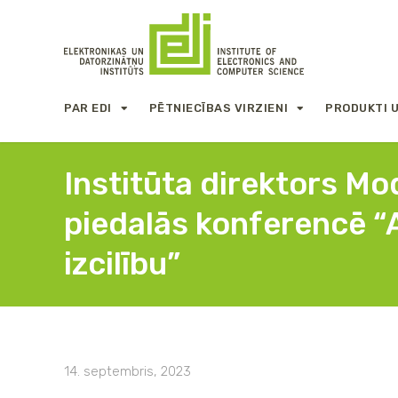
PAR EDI
PĒTNIECĪBAS VIRZIENI
PRODUKTI 
Institūta direktors Mo
piedalās konferencē “A
izcilību”
14. septembris, 2023