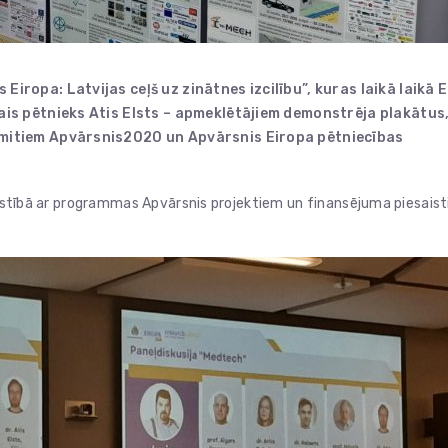
iropa: Latvijas ceļš uz zinātnes izcilību”, kuras laikā laikā E
ais pētnieks Atis Elsts – apmeklētājiem demonstrēja plakātus
smitiem Apvārsnis2020 un Apvārsnis Eiropa pētniecības
saistībā ar programmas Apvārsnis projektiem un finansējuma piesaist