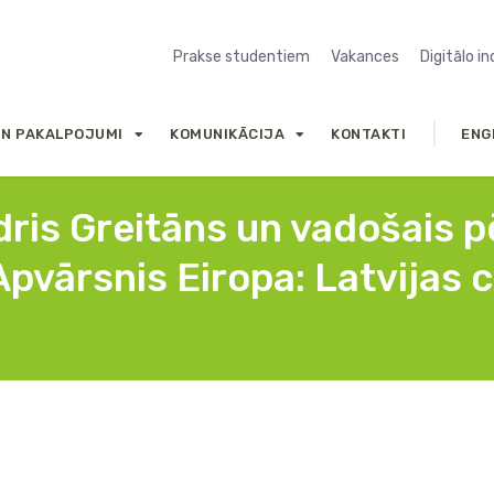
Prakse studentiem
Vakances
Digitālo i
UN PAKALPOJUMI
KOMUNIKĀCIJA
KONTAKTI
ENG
dris Greitāns un vadošais p
pvārsnis Eiropa: Latvijas c