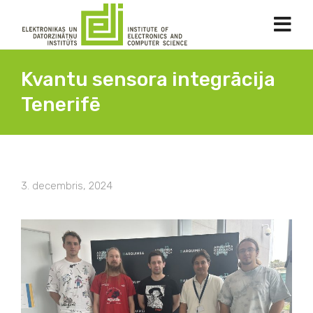
Kvantu sensora integrācija
Tenerifē
3. decembris, 2024