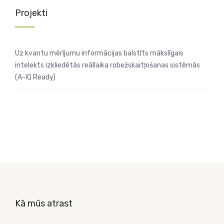
Projekti
Uz kvantu mērījumu informācijas balstīts mākslīgais
intelekts izkliedētās reāllaika robežskaitļošanas sistēmās
(A-IQ Ready)
Kā mūs atrast