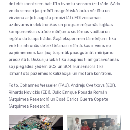
defektu centriem balstīta kvantu sensora izstrāde. Šāda
veida sensori ļauj mērīt magnētiskā lauka vērtību un
virzienu ar ļoti augstu precizitāti. EDI veicamais
uzdevums ir elektronikas un programmējamās loģikas
komponenšu izstrāde mērījumu sistēmas vadībai un
iegūto datu apstrādei. Šajā eksperimentā mērījumi tika
veikti sinhronās detektēšanas režīmā, kas ir viens no
paņēmieniem, kas ļauj turpmāk paaugstināt mērījumu
precizitāti. Diskusiju laikā tika apspriesti arī gatavošanās
soļi piegādes ķēdēm SC2 un SC4, kur sensors tiks
izmantots pazemes lokalizācijai un motora kontrolei.
Foto: Johannes Wesseler (FAU), Andrejs Cvetkovs (EDI),
Rihards Novickis (EDI), Julio Enrique Posada Román
(Arquimea Research) un José Carlos Guerra Copete
(Arquimea Research).