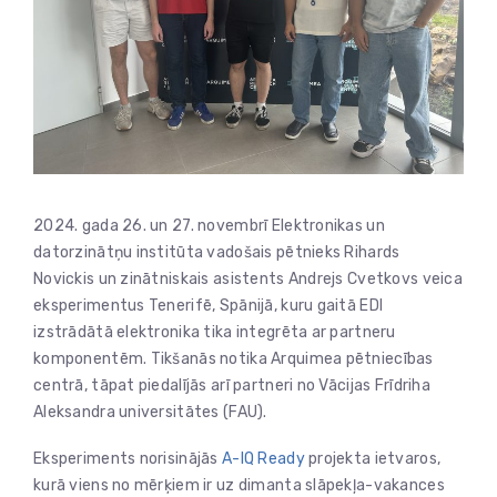
2024. gada 26. un 27. novembrī Elektronikas un
datorzinātņu institūta vadošais pētnieks Rihards
Novickis un zinātniskais asistents Andrejs Cvetkovs veica
eksperimentus Tenerifē, Spānijā, kuru gaitā EDI
izstrādātā elektronika tika integrēta ar partneru
komponentēm. Tikšanās notika Arquimea pētniecības
centrā, tāpat piedalījās arī partneri no Vācijas Frīdriha
Aleksandra universitātes (FAU).
Eksperiments norisinājās
A-IQ Ready
projekta ietvaros,
kurā viens no mērķiem ir uz dimanta slāpekļa-vakances