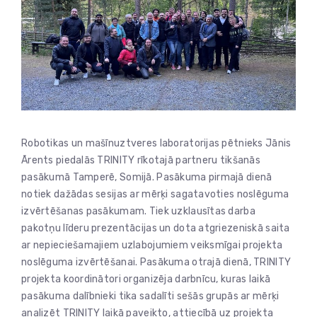
Robotikas un mašīnuztveres laboratorijas pētnieks Jānis
Ārents piedalās TRINITY rīkotajā partneru tikšanās
pasākumā Tamperē, Somijā. Pasākuma pirmajā dienā
notiek dažādas sesijas ar mērķi sagatavoties noslēguma
izvērtēšanas pasākumam. Tiek uzklausītas darba
pakotņu līderu prezentācijas un dota atgriezeniskā saita
ar nepieciešamajiem uzlabojumiem veiksmīgai projekta
noslēguma izvērtēšanai. Pasākuma otrajā dienā, TRINITY
projekta koordinātori organizēja darbnīcu, kuras laikā
pasākuma dalībnieki tika sadalīti sešās grupās ar mērķi
analizēt TRINITY laikā paveikto, attiecībā uz projekta