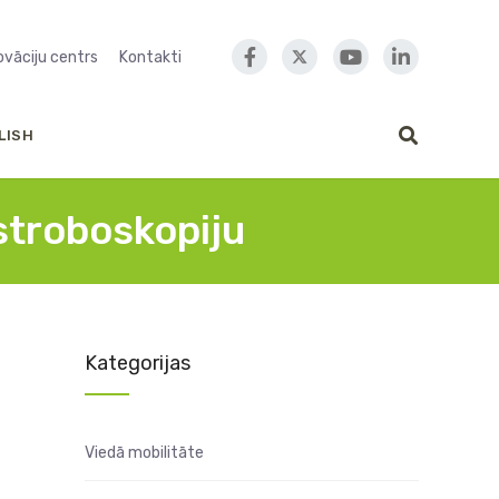
novāciju centrs
Kontakti
LISH
 stroboskopiju
Kategorijas
Viedā mobilitāte