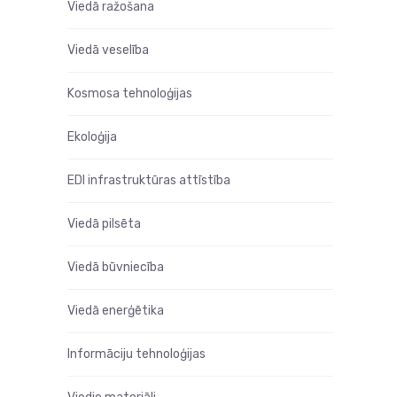
Viedā ražošana
Viedā veselība
Kosmosa tehnoloģijas
Ekoloģija
EDI infrastruktūras attīstība
Viedā pilsēta
Viedā būvniecība
Viedā enerģētika
Informāciju tehnoloģijas