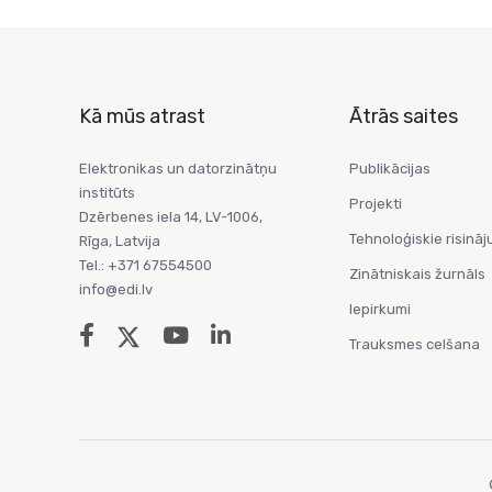
Kā mūs atrast
Ātrās saites
Elektronikas un datorzinātņu
Publikācijas
institūts
Projekti
Dzērbenes iela 14, LV-1006,
Tehnoloģiskie risināj
Rīga, Latvija
Tel.: +371 67554500
Zinātniskais žurnāls
info@edi.lv
Iepirkumi
Trauksmes celšana