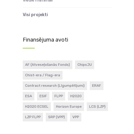
Viedie materiāli
Visi projekti
Finansējuma avoti
AF (Atveseļošanās Fonds)
ChipsJU
Chist-era / Flag-era
Contract research (Līgumpētījumi)
ERAF
ESA
ESIF
FLPP
H2020
H2020 ECSEL
Horizon Europe
LCS (LZP)
LZP FLPP
SRP (VPP)
VPP