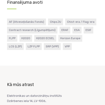
Finansējuma avoti
AF (Atveseļošanās Fonds)
ChipsJU
Chist-era / Flag-era
Contract research (Līgumpētījumi)
ERAF
ESA
ESIF
FLPP
H2020
H2020 ECSEL
Horizon Europe
LCS (LZP)
LZP FLPP
SRP (VPP)
VPP
Kā mūs atrast
Elektronikas un datorzinātņu institūts
Dzērbenes iela 14, LV-1006,