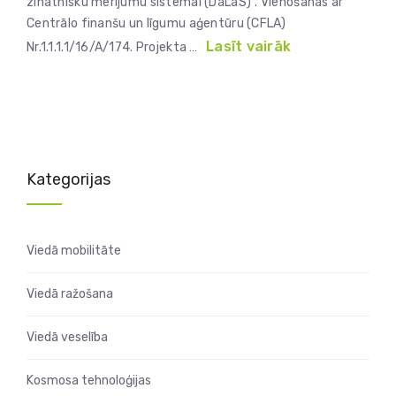
zinātnisku mērījumu sistēmai (DaLaS)”. Vienošanās ar
Centrālo finanšu un līgumu aģentūru (CFLA)
Lasīt vairāk
Nr.1.1.1.1/16/A/174. Projekta …
Kategorijas
Viedā mobilitāte
Viedā ražošana
Viedā veselība
Kosmosa tehnoloģijas