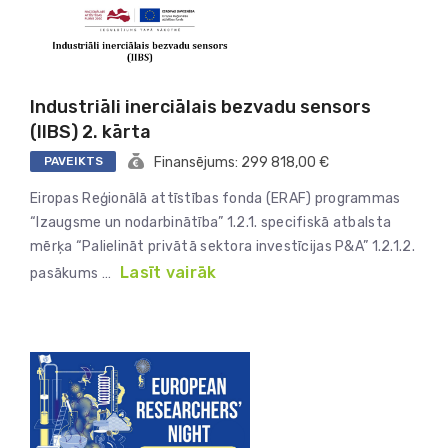
Industriāli inerciālais bezvadu sensors
(IIBS) 2. kārta
PAVEIKTS
Finansējums: 299 818,00 €
Eiropas Reģionālā attīstības fonda (ERAF) programmas
“Izaugsme un nodarbinātība” 1.2.1. specifiskā atbalsta
mērķa “Palielināt privātā sektora investīcijas P&A” 1.2.1.2.
Lasīt vairāk
pasākums …