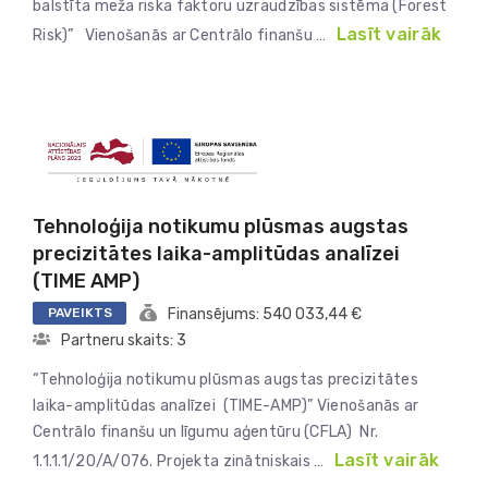
balstīta meža riska faktoru uzraudzības sistēma (Forest
Lasīt vairāk
Risk)” Vienošanās ar Centrālo finanšu …
Tehnoloģija notikumu plūsmas augstas
precizitātes laika-amplitūdas analīzei
(TIME AMP)
PAVEIKTS
Finansējums: 540 033,44 €
Partneru skaits: 3
“Tehnoloģija notikumu plūsmas augstas precizitātes
laika-amplitūdas analīzei (TIME-AMP)” Vienošanās ar
Centrālo finanšu un līgumu aģentūru (CFLA) Nr.
Lasīt vairāk
1.1.1.1/20/A/076. Projekta zinātniskais …