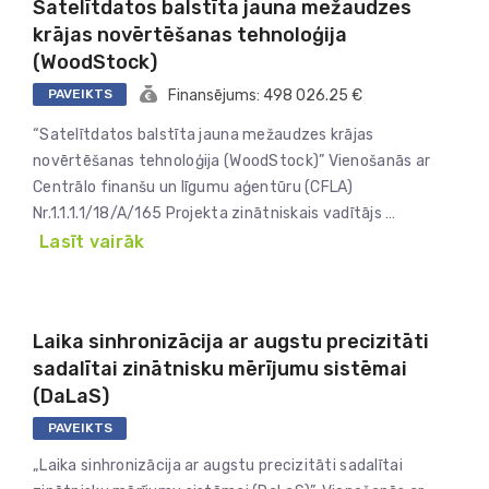
Satelītdatos balstīta jauna mežaudzes
krājas novērtēšanas tehnoloģija
(WoodStock)
PAVEIKTS
Finansējums: 498 026.25 €
“Satelītdatos balstīta jauna mežaudzes krājas
novērtēšanas tehnoloģija (WoodStock)” Vienošanās ar
Centrālo finanšu un līgumu aģentūru (CFLA)
Nr.1.1.1.1/18/A/165 Projekta zinātniskais vadītājs …
Lasīt vairāk
Laika sinhronizācija ar augstu precizitāti
sadalītai zinātnisku mērījumu sistēmai
(DaLaS)
PAVEIKTS
„Laika sinhronizācija ar augstu precizitāti sadalītai