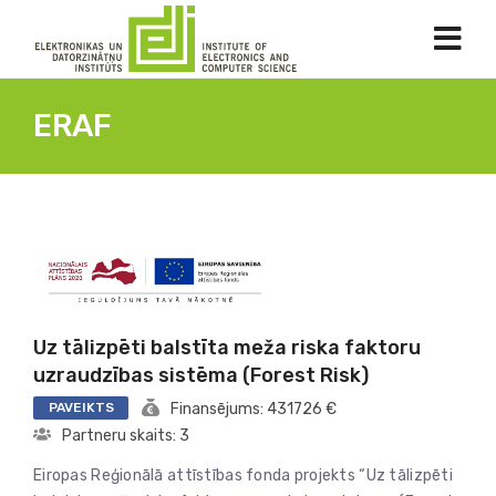
ERAF
Uz tālizpēti balstīta meža riska faktoru
uzraudzības sistēma (Forest Risk)
PAVEIKTS
Finansējums: 431726 €
Partneru skaits: 3
Eiropas Reģionālā attīstības fonda projekts “Uz tālizpēti