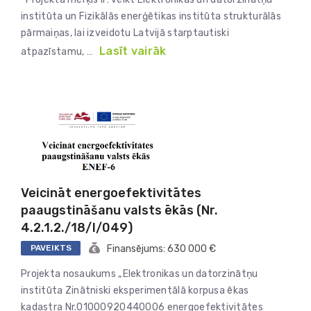
institūta un Fizikālās enerģētikas institūta strukturālās
pārmaiņas, lai izveidotu Latvijā starptautiski
Lasīt vairāk
atpazīstamu, …
Veicināt energoefektivitātes
paaugstināšanu valsts ēkās (Nr.
4.2.1.2./18/I/049)
PAVEIKTS
Finansējums: 630 000 €
Projekta nosaukums „Elektronikas un datorzinātņu
institūta Zinātniski eksperimentālā korpusa ēkas
kadastra Nr.01000920440006 energoefektivitātes