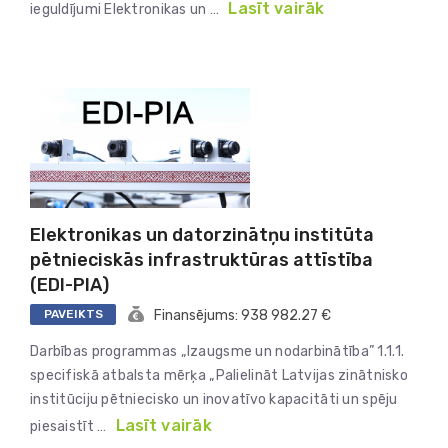
Lasīt vairāk
ieguldījumi Elektronikas un …
Elektronikas un datorzinātņu institūta
pētnieciskās infrastruktūras attīstība
(EDI-PIA)
PAVEIKTS
Finansējums: 938 982.27 €
Darbības programmas „Izaugsme un nodarbinātība” 1.1.1.
specifiskā atbalsta mērķa „Palielināt Latvijas zinātnisko
institūciju pētniecisko un inovatīvo kapacitāti un spēju
Lasīt vairāk
piesaistīt …