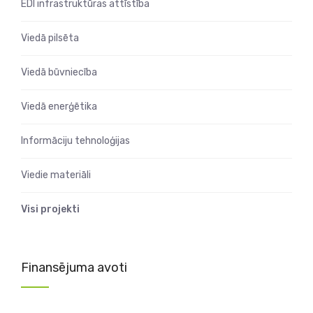
EDI infrastruktūras attīstība
Viedā pilsēta
Viedā būvniecība
Viedā enerģētika
Informāciju tehnoloģijas
Viedie materiāli
Visi projekti
Finansējuma avoti