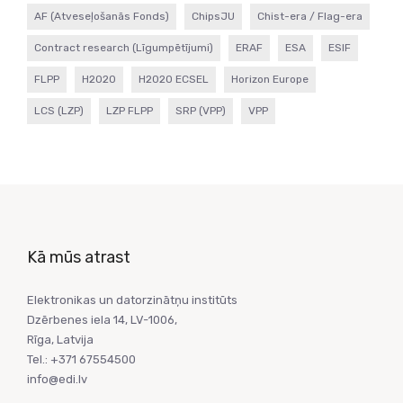
AF (Atveseļošanās Fonds)
ChipsJU
Chist-era / Flag-era
Contract research (Līgumpētījumi)
ERAF
ESA
ESIF
FLPP
H2020
H2020 ECSEL
Horizon Europe
LCS (LZP)
LZP FLPP
SRP (VPP)
VPP
Kā mūs atrast
Elektronikas un datorzinātņu institūts
Dzērbenes iela 14, LV-1006,
Rīga, Latvija
Tel.: +371 67554500
info@edi.lv