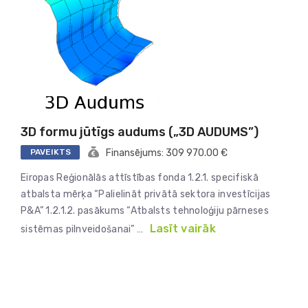
3D formu jūtīgs audums („3D AUDUMS”)
PAVEIKTS
Finansējums: 309 970.00 €
Eiropas Reģionālās attīstības fonda 1.2.1. specifiskā
atbalsta mērķa “Palielināt privātā sektora investīcijas
P&A” 1.2.1.2. pasākums “Atbalsts tehnoloģiju pārneses
Lasīt vairāk
sistēmas pilnveidošanai” …