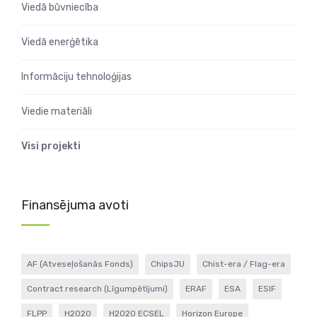
Viedā būvniecība
Viedā enerģētika
Informāciju tehnoloģijas
Viedie materiāli
Visi projekti
Finansējuma avoti
AF (Atveseļošanās Fonds)
ChipsJU
Chist-era / Flag-era
Contract research (Līgumpētījumi)
ERAF
ESA
ESIF
FLPP
H2020
H2020 ECSEL
Horizon Europe