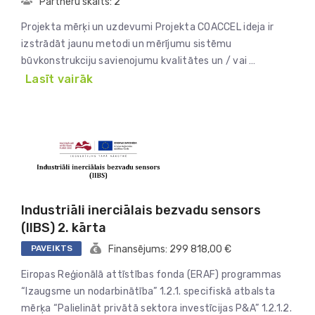
Partneru skaits: 2
Projekta mērķi un uzdevumi Projekta COACCEL ideja ir
izstrādāt jaunu metodi un mērījumu sistēmu
būvkonstrukciju savienojumu kvalitātes un / vai …
Lasīt vairāk
Industriāli inerciālais bezvadu sensors
(IIBS) 2. kārta
PAVEIKTS
Finansējums: 299 818,00 €
Eiropas Reģionālā attīstības fonda (ERAF) programmas
“Izaugsme un nodarbinātība” 1.2.1. specifiskā atbalsta
mērķa “Palielināt privātā sektora investīcijas P&A” 1.2.1.2.