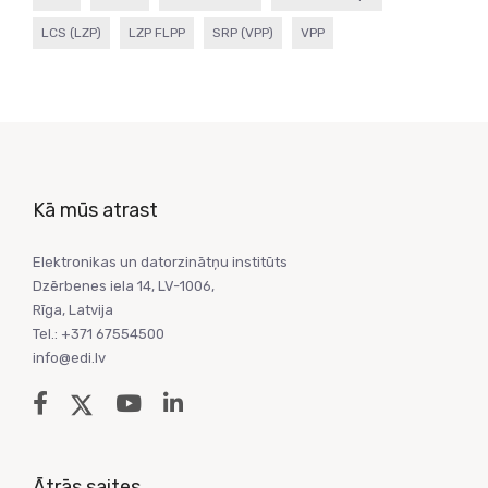
LCS (LZP)
LZP FLPP
SRP (VPP)
VPP
Kā mūs atrast
Elektronikas un datorzinātņu institūts
Dzērbenes iela 14, LV-1006,
Rīga, Latvija
Tel.: +371 67554500
info@edi.lv
Ātrās saites