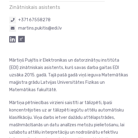
Zinātniskais asistents
+371 67558278
martins.pukitis@edi.lv
Mārtiņš Puķītis ir Elektronikas un datorzinātņu institūta
(EDI) zinātniskais asistents, kurš savas darba gaitas EDI
uzsāka 2015. gadā. Tajā pašā gadā viņš ieguva Matemātikas
maģistra grādu Latvijas Universitātes Fizikas un
Matemātikas fakultātē.
Mārtiņa pētniecības virzieni saistīti ar tālizpēti, īpaši
koncentrējoties uz ar tālizpēti iegūtu attēlu automātisku
klasifikāciju. Viņa darbs ietver dažādu attēlapstrādes,
mašīnmācīšanās un datu analīzes metožu pielietošanu, lai
uzlabotu attēlu interpretāciju un nodrošinātu efektīvu