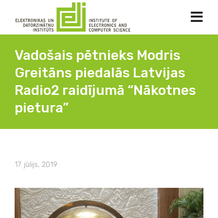
Vadošais pētnieks Modris
Greitāns piedalās Latvijas
Radio2 raidījumā “Nākotnes
pietura”
17. jūlijs, 2019