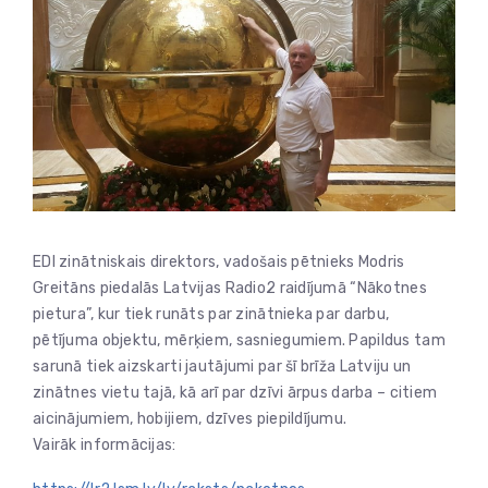
EDI zinātniskais direktors, vadošais pētnieks Modris
Greitāns piedalās Latvijas Radio2 raidījumā “Nākotnes
pietura”, kur tiek runāts par zinātnieka par darbu,
pētījuma objektu, mērķiem, sasniegumiem. Papildus tam
sarunā tiek aizskarti jautājumi par šī brīža Latviju un
zinātnes vietu tajā, kā arī par dzīvi ārpus darba – citiem
aicinājumiem, hobijiem, dzīves piepildījumu.
Vairāk informācijas: