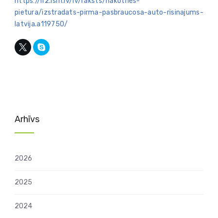
https://lr2.lsm.lv/lv/raksts/nakotnes-
pietura/izstradats-pirma-pasbraucosa-auto-risinajums-
latvija.a119750/
Arhīvs
2026
2025
2024