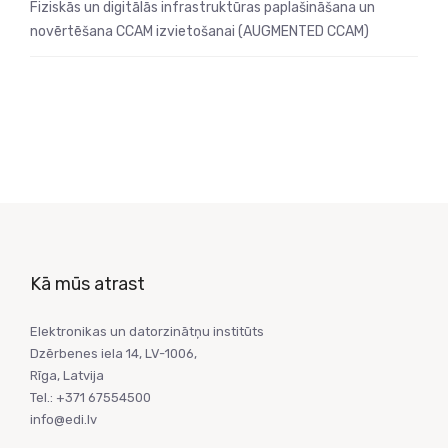
Fiziskās un digitālās infrastruktūras paplašināšana un
novērtēšana CCAM izvietošanai (AUGMENTED CCAM)
Kā mūs atrast
Elektronikas un datorzinātņu institūts
Dzērbenes iela 14, LV-1006,
Rīga, Latvija
Tel.: +371 67554500
info@edi.lv