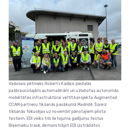
Vadošais pētnieks Roberts Kadiķis piedalās
pašbraucošajām automašīnām un uzlabotas autonomās
mobilitātes infrastruktūrai veltītā projekta Augmented
CCAM partneru tikšanās pasākumā Madridē. Šoreiz
tikšanās fokusējas uz novembrī pānotajiem pilota
testiem. EDI veiks trīs lietojuma gadījumu testus
Biķernieku trasē, demonstrājot EDI izstrādātos